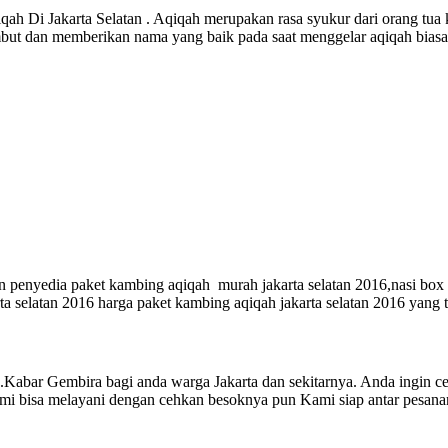
ah Di Jakarta Selatan . Aqiqah merupakan rasa syukur dari orang tua
rambut dan memberikan nama yang baik pada saat menggelar aqiqah bia
n penyedia paket kambing aqiqah murah jakarta selatan 2016,nasi box a
rta selatan 2016 harga paket kambing aqiqah jakarta selatan 2016 yang 
mbira bagi anda warga Jakarta dan sekitarnya. Anda ingin cepat
i bisa melayani dengan cehkan besoknya pun Kami siap antar pesanan