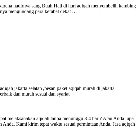
 karena hadirnya sang Buah Hati di hari aqiqah menyembelih kambing
sanya mengundang para kerabat dekat …
qiqah jakarta selatan ,pesan paket aqiqah murah di jakarta
terbaik dan murah sesuai dan syariat
 melaksanakan aqiqah tanpa menunggu 3-4 hari? Atau Anda lupa
 Anda. Kami kirim tepat waktu sesuai permintaan Anda. Jasa aqiqah