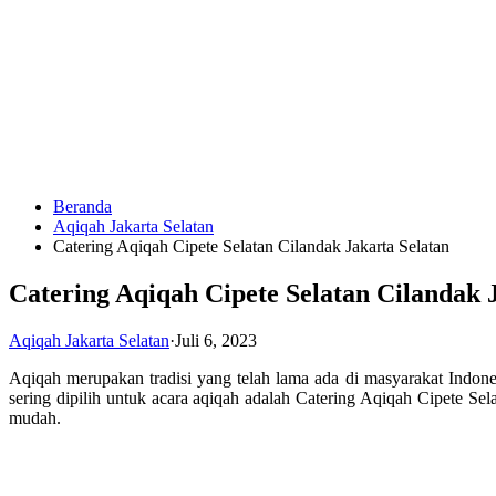
Langsung
ke
konten
Beranda
HUBUNGI
Aqiqah Jakarta Selatan
KAMI
Catering Aqiqah Cipete Selatan Cilandak Jakarta Selatan
Catering Aqiqah Cipete Selatan Cilandak 
Aqiqah Jakarta Selatan
·
Juli 6, 2023
Aqiqah merupakan tradisi yang telah lama ada di masyarakat Indones
sering dipilih untuk acara aqiqah adalah Catering Aqiqah Cipete Se
mudah.
0823
1246
6713