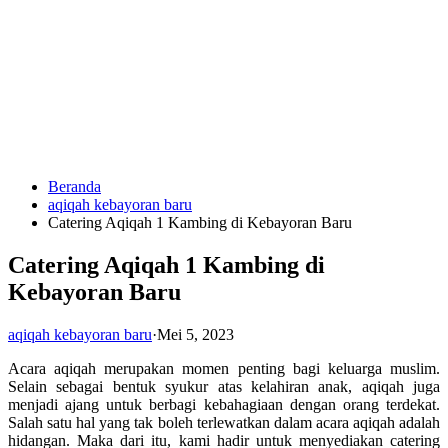
Langsung
ke
konten
Beranda
HUBUNGI
aqiqah kebayoran baru
KAMI
Catering Aqiqah 1 Kambing di Kebayoran Baru
Catering Aqiqah 1 Kambing di
Kebayoran Baru
aqiqah kebayoran baru
·
Mei 5, 2023
Acara aqiqah merupakan momen penting bagi keluarga muslim.
0823
Selain sebagai bentuk syukur atas kelahiran anak, aqiqah juga
1246
menjadi ajang untuk berbagi kebahagiaan dengan orang terdekat.
6713
Salah satu hal yang tak boleh terlewatkan dalam acara aqiqah adalah
hidangan. Maka dari itu, kami hadir untuk menyediakan catering