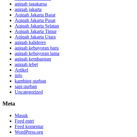
aqiqah jagakarsa
aqiqah jakarta
Aqiqah Jakarta Barat
Aqiqah Jakarta Pusat
Aqiqah Jakarta Selatan
Aqiqah Jakarta Timur
Aqiqah Jakarta Utara
aqiqah kalideres
aqiqah kebayoran baru
aqiqah kebayoran lama
aqiqah kembangan
aqiqah tebet
Artikel
info
kambing qurban
sapi qurban
Uncategorized
Meta
Masuk
Feed entri
Feed komentar
WordPress.org