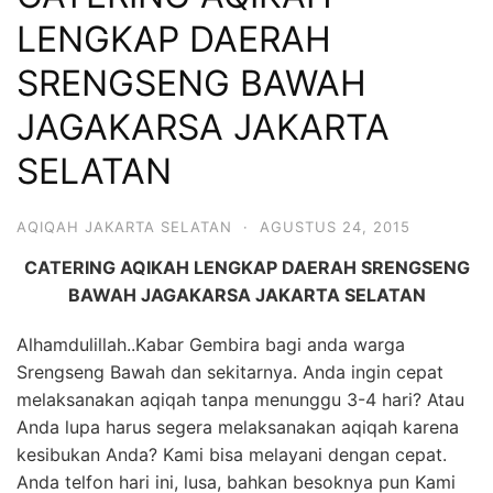
6713
LENGKAP DAERAH
SRENGSENG BAWAH
JAGAKARSA JAKARTA
SELATAN
AQIQAH JAKARTA SELATAN
·
AGUSTUS 24, 2015
CATERING AQIKAH LENGKAP DAERAH SRENGSENG
BAWAH JAGAKARSA JAKARTA SELATAN
Alhamdulillah..Kabar Gembira bagi anda warga
Srengseng Bawah dan sekitarnya. Anda ingin cepat
melaksanakan aqiqah tanpa menunggu 3-4 hari? Atau
Anda lupa harus segera melaksanakan aqiqah karena
kesibukan Anda? Kami bisa melayani dengan cepat.
Anda telfon hari ini, lusa, bahkan besoknya pun Kami