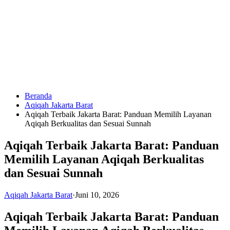
Langsung
ke
konten
Beranda
HUBUNGI
Aqiqah Jakarta Barat
KAMI
Aqiqah Terbaik Jakarta Barat: Panduan Memilih Layanan
Aqiqah Berkualitas dan Sesuai Sunnah
Aqiqah Terbaik Jakarta Barat: Panduan
Memilih Layanan Aqiqah Berkualitas
dan Sesuai Sunnah
Aqiqah Jakarta Barat
·
Juni 10, 2026
0823
1246
Aqiqah Terbaik Jakarta Barat: Panduan
6713