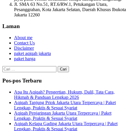
Jl. SMA 63 No.51, RT.6/RW.1, Petukangan Utara,
Pesanggrahan, Kota Jakarta Selatan, Daerah Khusus Ibukota
Jakarta 12260
Laman
About me
Contact Us
Disclaimer
paket aqiqah jakarta
paket harga
Cari
untuk:
Pos-pos Terbaru
Apa Itu Aqiqah? Pengertian, Hukum, Dalil, Tata Cara,
Hikmah & Panduan Lengkap 2026
Aqiqah Tanjung Priok Jakarta Utara Terpercaya | Paket
Lengkap, Praktis & Sesuai Syariat
Aqiqah Penjaringan Jakarta Utara Terpercaya | Paket
Lengkap, Praktis & Sesuai Syariat
Aqiqah Kelapa Gading Jakarta Utara Terpercaya | Paket
Lengkap, Praktis & Sesuai Syariat