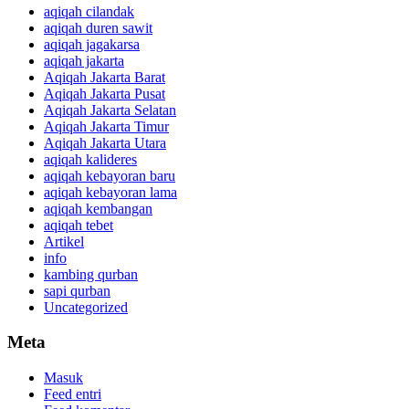
aqiqah cilandak
aqiqah duren sawit
aqiqah jagakarsa
aqiqah jakarta
Aqiqah Jakarta Barat
Aqiqah Jakarta Pusat
Aqiqah Jakarta Selatan
Aqiqah Jakarta Timur
Aqiqah Jakarta Utara
aqiqah kalideres
aqiqah kebayoran baru
aqiqah kebayoran lama
aqiqah kembangan
aqiqah tebet
Artikel
info
kambing qurban
sapi qurban
Uncategorized
Meta
Masuk
Feed entri