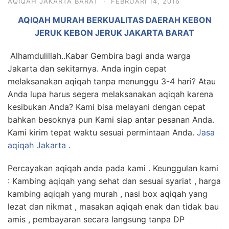
AQIQAH JAKARTA BARAT
·
FEBRUARI 14, 2016
6713
AQIQAH MURAH BERKUALITAS DAERAH KEBON
JERUK KEBON JERUK JAKARTA BARAT
Alhamdulillah..Kabar Gembira bagi anda warga
Jakarta dan sekitarnya. Anda ingin cepat
melaksanakan aqiqah tanpa menunggu 3-4 hari? Atau
Anda lupa harus segera melaksanakan aqiqah karena
kesibukan Anda? Kami bisa melayani dengan cepat
bahkan besoknya pun Kami siap antar pesanan Anda.
Kami kirim tepat waktu sesuai permintaan Anda.
Jasa
aqiqah Jakarta
.
Percayakan aqiqah anda pada kami . Keunggulan kami
: Kambing aqiqah yang sehat dan sesuai syariat , harga
kambing aqiqah yang murah , nasi box aqiqah yang
lezat dan nikmat , masakan aqiqah enak dan tidak bau
amis , pembayaran secara langsung tanpa DP