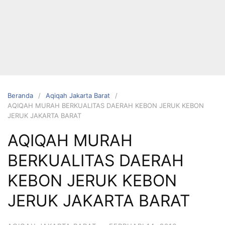
Langsung
ke
konten
Beranda
Aqiqah Jakarta Barat
AQIQAH MURAH BERKUALITAS DAERAH KEBON JERUK KEBON
JERUK JAKARTA BARAT
HUBUNGI
AQIQAH MURAH
KAMI
BERKUALITAS DAERAH
KEBON JERUK KEBON
JERUK JAKARTA BARAT
0823 1246