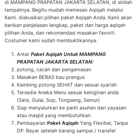
di MAMPANG PRAPATAN JAKARTA SELATAN, di sinilah
tempatnya. Begitu mudah memesan Aqiqah melalui
Kami. diskusikan pilihan paket Aqiqah Anda. Kami akan
berikan penjelasan lengkap, paket dan harga aqiqah
pilihan Anda, dan rekomendasi masakan favorit.
Costumer kami sudah membuktikannya.
Antar
Paket Aqiqah Untuk MAMPANG
PRAPATAN JAKARTA SELATAN:
potong, cacah dan penge
mas
an
Mas
akan BEBAS bau prengus
Kambing potong SEHAT dan sesuai syariah
Tersedia Aneka Menu sesuai keinginan anda
(Sate, Gulai, Sop, Tongseng, Semur)
Siap menyalurkan ke panti asuhan dan yayasan
atau
mas
jid yang membutuhkan
Pembayaran
Paket Aqiqah
Yang Flexibel, Tanpa
DP. Bayar setelah barang sampai / transfer