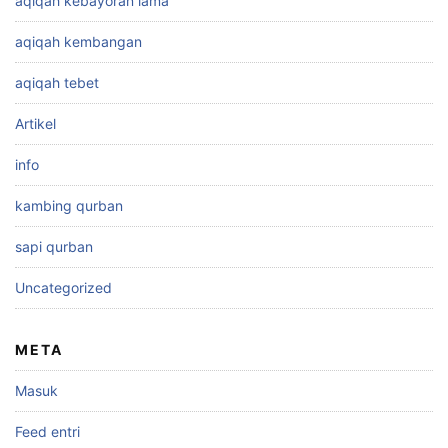
aqiqah kebayoran lama
aqiqah kembangan
aqiqah tebet
Artikel
info
kambing qurban
sapi qurban
Uncategorized
META
Masuk
Feed entri