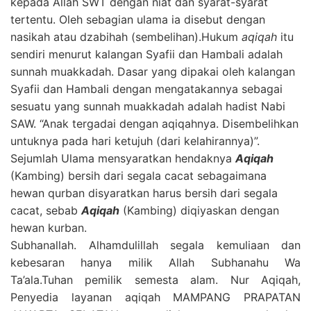
kepada Allah SWT dengan niat dan syarat-syarat
tertentu. Oleh sebagian ulama ia disebut dengan
nasikah atau dzabihah (sembelihan).Hukum
aqiqah
itu
sendiri menurut kalangan Syafii dan Hambali adalah
sunnah muakkadah. Dasar yang dipakai oleh kalangan
Syafii dan Hambali dengan mengatakannya sebagai
sesuatu yang sunnah muakkadah adalah hadist Nabi
SAW. “Anak tergadai dengan aqiqahnya. Disembelihkan
untuknya pada hari ketujuh (dari kelahirannya)”.
Sejumlah Ulama mensyaratkan hendaknya
Aqiqah
(Kambing) bersih dari segala cacat sebagaimana
hewan qurban disyaratkan harus bersih dari segala
cacat, sebab
Aqiqah
(Kambing) diqiyaskan dengan
hewan kurban.
Subhanallah. Alhamdulillah segala kemuliaan dan
kebesaran hanya milik Allah Subhanahu Wa
Ta’ala.Tuhan pemilik semesta alam. Nur Aqiqah,
Penyedia layanan aqiqah MAMPANG PRAPATAN