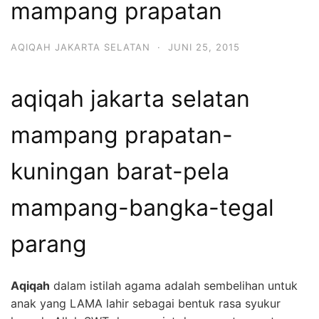
mampang prapatan
6713
AQIQAH JAKARTA SELATAN
·
JUNI 25, 2015
aqiqah jakarta selatan
mampang prapatan-
kuningan barat-pela
mampang-bangka-tegal
parang
Aqiqah
dalam istilah agama adalah sembelihan untuk
anak yang LAMA lahir sebagai bentuk rasa syukur