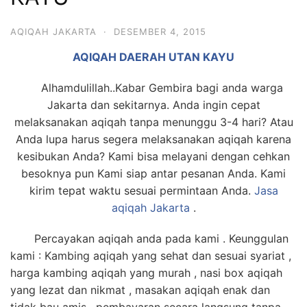
6713
AQIQAH JAKARTA
·
DESEMBER 4, 2015
AQIQAH DAERAH UTAN KAYU
Alhamdulillah..Kabar Gembira bagi anda warga
Jakarta dan sekitarnya. Anda ingin cepat
melaksanakan aqiqah tanpa menunggu 3-4 hari? Atau
Anda lupa harus segera melaksanakan aqiqah karena
kesibukan Anda? Kami bisa melayani dengan cehkan
besoknya pun Kami siap antar pesanan Anda. Kami
kirim tepat waktu sesuai permintaan Anda.
Jasa
aqiqah Jakarta
.
Percayakan aqiqah anda pada kami . Keunggulan
kami : Kambing aqiqah yang sehat dan sesuai syariat ,
harga kambing aqiqah yang murah , nasi box aqiqah
yang lezat dan nikmat , masakan aqiqah enak dan