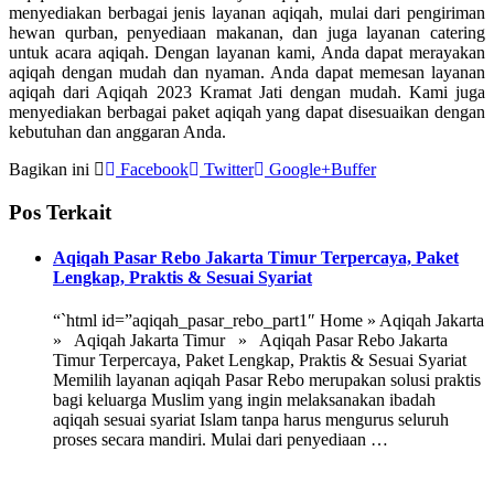
menyediakan berbagai jenis layanan aqiqah, mulai dari pengiriman
hewan qurban, penyediaan makanan, dan juga layanan catering
untuk acara aqiqah. Dengan layanan kami, Anda dapat merayakan
aqiqah dengan mudah dan nyaman. Anda dapat memesan layanan
aqiqah dari Aqiqah 2023 Kramat Jati dengan mudah. Kami juga
menyediakan berbagai paket aqiqah yang dapat disesuaikan dengan
kebutuhan dan anggaran Anda.
Bagikan ini
Facebook
Twitter
Google+
Buffer
Pos Terkait
Aqiqah Pasar Rebo Jakarta Timur Terpercaya, Paket
Lengkap, Praktis & Sesuai Syariat
“`html id=”aqiqah_pasar_rebo_part1″ Home » Aqiqah Jakarta
» Aqiqah Jakarta Timur » Aqiqah Pasar Rebo Jakarta
Timur Terpercaya, Paket Lengkap, Praktis & Sesuai Syariat
Memilih layanan aqiqah Pasar Rebo merupakan solusi praktis
bagi keluarga Muslim yang ingin melaksanakan ibadah
aqiqah sesuai syariat Islam tanpa harus mengurus seluruh
proses secara mandiri. Mulai dari penyediaan …