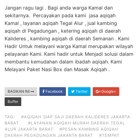
Jangan ragu lagi . Bagi anda warga Kamal dan
sekitarnya. Percayakan pada kami jasa aqiqah
Kamal , layanan aqiqah Tegal Alur , jual kambing
aqiqah di Pegadungan , ketering aqiqah di daerah
Kalideres , kambing aqiqah di daerah Semanan . Kami
Hadir Untuk melayani warga Kamal merupakan wilayah
pelayanan Kami. Kami hadir untuk Menjadi solusi dalam
membantu kemudahan dalam ibadah aqiqah. Kami
Melayani Paket Nasi Box dan Masak Aqiqah .
BAGIKAN INI
Facebook
Twitter
Google+
Buffer
TAG:
#AQIQAH SIAP SAJI DAERAH KALIDERES JAKARTA
BARAT .
#LAYANAN AQIQAH MURAH DAERAH TEGAL
ALUR JAKARTA BARAT
#PESAN KAMBING AQIQAH
DAERAH PEGADUNGAN JAKARTA BARAT
#TEMPAT