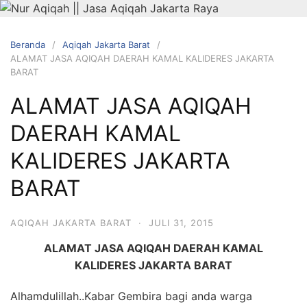
Langsung
ke
konten
Beranda
Aqiqah Jakarta Barat
ALAMAT JASA AQIQAH DAERAH KAMAL KALIDERES JAKARTA
BARAT
ALAMAT JASA AQIQAH
DAERAH KAMAL
KALIDERES JAKARTA
HUBUNGI
BARAT
KAMI
AQIQAH JAKARTA BARAT
·
JULI 31, 2015
ALAMAT JASA AQIQAH DAERAH KAMAL
KALIDERES JAKARTA BARAT
0823 1246
Alhamdulillah..Kabar Gembira bagi anda warga