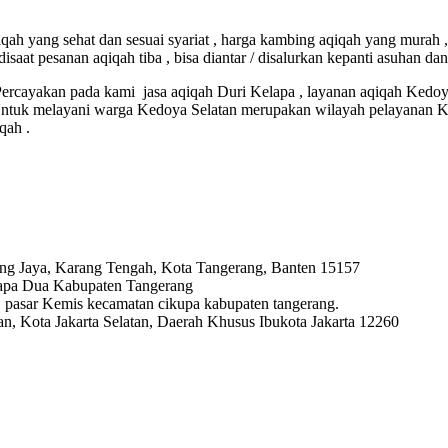
h yang sehat dan sesuai syariat , harga kambing aqiqah yang murah ,
aat pesanan aqiqah tiba , bisa diantar / disalurkan kepanti asuhan da
ercayakan pada kami jasa aqiqah Duri Kelapa , layanan aqiqah Kedoya 
 Untuk melayani warga Kedoya Selatan merupakan wilayah pelayanan 
qah .
ng Jaya, Karang Tengah, Kota Tangerang, Banten 15157
lapa Dua Kabupaten Tangerang
ya, pasar Kemis kecamatan cikupa kabupaten tangerang.
, Kota Jakarta Selatan, Daerah Khusus Ibukota Jakarta 12260