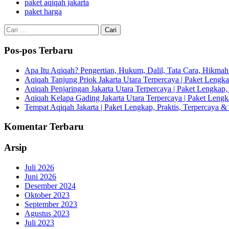
paket aqiqah jakarta
paket harga
Cari
untuk:
Pos-pos Terbaru
Apa Itu Aqiqah? Pengertian, Hukum, Dalil, Tata Cara, Hikm
Aqiqah Tanjung Priok Jakarta Utara Terpercaya | Paket Lengkap
Aqiqah Penjaringan Jakarta Utara Terpercaya | Paket Lengkap, 
Aqiqah Kelapa Gading Jakarta Utara Terpercaya | Paket Lengka
Tempat Aqiqah Jakarta | Paket Lengkap, Praktis, Terpercaya & 
Komentar Terbaru
Arsip
Juli 2026
Juni 2026
Desember 2024
Oktober 2023
September 2023
Agustus 2023
Juli 2023