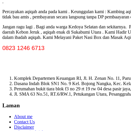
.
Percayakan aqiqah anda pada kami . Keunggulan kami : Kambing aqiqa
tidak bau amis , pembayaran secara langsung tanpa DP pembaayaran dis
Jangan ragu lagi . Bagi anda warga Kedoya Selatan dan sekitarnya. P
daerah Kebon Jeruk , aqiqah enak di Sukabumi Utara . Kami Hadir
dalam ibadah aqiqah. Kami Melayani Paket Nasi Box dan Masak Aqi
0823 1246 6713
Komplek Departemen Keuangan RI, Jl. H. Zenan No. 11, Paru
Dasana Indah Blok SN1 No. 9 Kel. Bojong Nangka, Kec. Ke
Perumahan bukit tiara blok f3 no 29 rt 19 rw 04 desa pasir ja
Jl. SMA 63 No.51, RT.6/RW.1, Petukangan Utara, Pesanggrahan
Laman
About me
Contact Us
Disclaimer