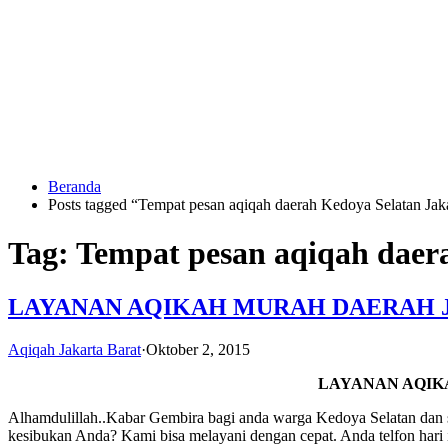
Langsung
ke
konten
Beranda
HUBUNGI
Posts tagged “Tempat pesan aqiqah daerah Kedoya Selatan Jaka
KAMI
Tag:
Tempat pesan aqiqah daera
LAYANAN AQIKAH MURAH DAERAH 
Aqiqah Jakarta Barat
·
Oktober 2, 2015
LAYANAN AQIK
0823
1246
Alhamdulillah..Kabar Gembira bagi anda warga Kedoya Selatan dan s
6713
kesibukan Anda? Kami bisa melayani dengan cepat. Anda telfon hari 