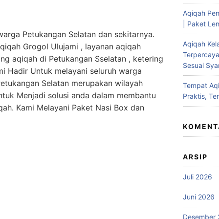
Aqiqah Pen
| Paket Len
 warga Petukangan Selatan dan sekitarnya.
Aqiqah Kel
iqah Grogol Ulujami , layanan aqiqah
Terpercaya
ng aqiqah di Petukangan Sselatan , ketering
Sesuai Syar
ami Hadir Untuk melayani seluruh warga
Petukangan Selatan merupakan wilayah
Tempat Aqi
untuk Menjadi solusi anda dalam membantu
Praktis, Te
ah. Kami Melayani Paket Nasi Box dan
KOMENT
ARSIP
Juli 2026
Juni 2026
Desember 