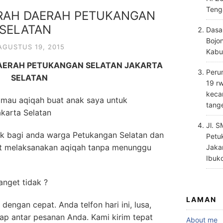
Teng
RAH DAERAH PETUKANGAN
 SELATAN
Dasa
Bojo
AGUSTUS 19, 2015
Kabu
AERAH PETUKANGAN SELATAN JAKARTA
Perum
SELATAN
19 rw
keca
h mau aqiqah buat anak saya untuk
tang
karta Selatan
Jl. 
aik bagi anda warga Petukangan Selatan dan
Petu
at melaksanakan aqiqah tanpa menunggu
Jaka
Ibuk
nget tidak ?
LAMAN
dengan cepat. Anda telfon hari ini, lusa,
ap antar pesanan Anda. Kami kirim tepat
About me