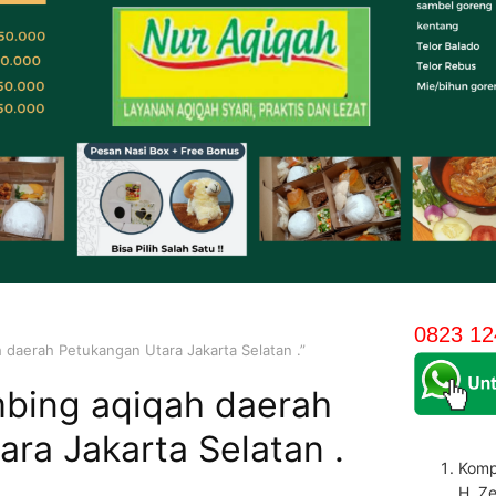
0823 12
 daerah Petukangan Utara Jakarta Selatan .”
bing aqiqah daerah
ra Jakarta Selatan .
Komp
H. Z