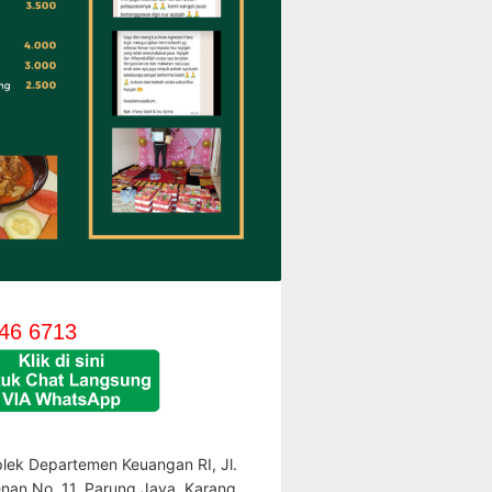
46 6713
lek Departemen Keuangan RI, Jl.
enan No. 11, Parung Jaya, Karang