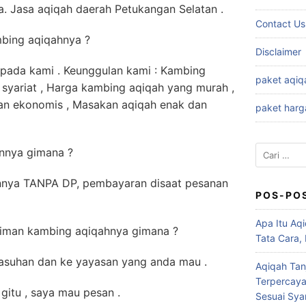
. Jasa aqiqah daerah Petukangan Selatan .
Contact Us
mbing aqiqahnya ?
Disclaimer
pada kami . Keunggulan kami : Kambing
paket aqiq
 syariat , Harga kambing aqiqah yang murah ,
dan ekonomis , Masakan aqiqah enak dan
paket harg
Cari
nnya gimana ?
untuk:
nya TANPA DP, pembayaran disaat pesanan
POS-PO
Apa Itu Aqi
riman kambing aqiqahnya gimana ?
Tata Cara,
 asuhan dan ke yayasan yang anda mau .
Aqiqah Tan
Terpercaya
itu , saya mau pesan .
Sesuai Syar