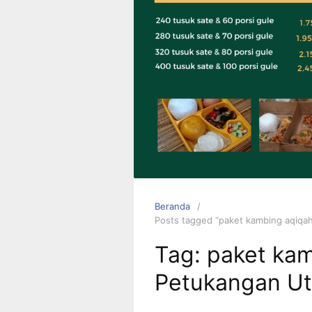
0823 1246
6713
Beranda
Posts tagged “paket kambing aqiqah
Tag:
paket kam
Petukangan Uta