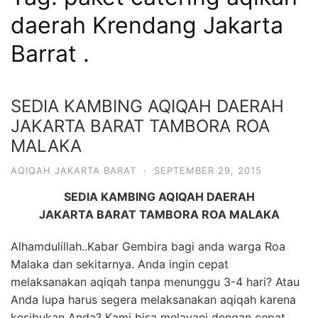
6713
daerah Krendang Jakarta
Barrat .
SEDIA KAMBING AQIQAH DAERAH
JAKARTA BARAT TAMBORA ROA
MALAKA
AQIQAH JAKARTA BARAT
·
SEPTEMBER 29, 2015
SEDIA KAMBING AQIQAH DAERAH
JAKARTA BARAT TAMBORA ROA MALAKA
Alhamdulillah..Kabar Gembira bagi anda warga Roa
Malaka dan sekitarnya. Anda ingin cepat
melaksanakan aqiqah tanpa menunggu 3-4 hari? Atau
Anda lupa harus segera melaksanakan aqiqah karena
kesibukan Anda? Kami bisa melayani dengan cepat.