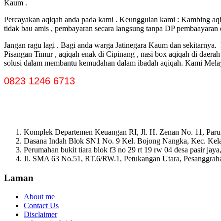
Kaum .
Percayakan aqiqah anda pada kami . Keunggulan kami : Kambing aqiqa
tidak bau amis , pembayaran secara langsung tanpa DP pembaayaran dis
Jangan ragu lagi . Bagi anda warga Jatinegara Kaum dan sekitarnya. 
Pisangan Timur , aqiqah enak di Cipinang , nasi box aqiqah di dae
solusi dalam membantu kemudahan dalam ibadah aqiqah. Kami Mela
0823 1246 6713
Komplek Departemen Keuangan RI, Jl. H. Zenan No. 11, Paru
Dasana Indah Blok SN1 No. 9 Kel. Bojong Nangka, Kec. Ke
Perumahan bukit tiara blok f3 no 29 rt 19 rw 04 desa pasir ja
Jl. SMA 63 No.51, RT.6/RW.1, Petukangan Utara, Pesanggrahan
Laman
About me
Contact Us
Disclaimer