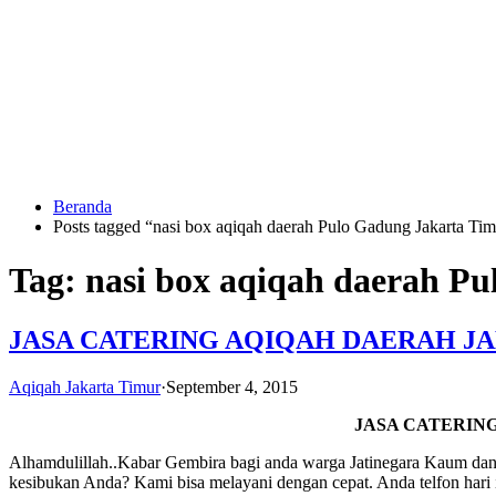
Langsung
ke
konten
Beranda
HUBUNGI
Posts tagged “nasi box aqiqah daerah Pulo Gadung Jakarta Tim
KAMI
Tag:
nasi box aqiqah daerah P
JASA CATERING AQIQAH DAERAH J
Aqiqah Jakarta Timur
·
September 4, 2015
JASA CATERIN
0823
1246
Alhamdulillah..Kabar Gembira bagi anda warga Jatinegara Kaum dan 
6713
kesibukan Anda? Kami bisa melayani dengan cepat. Anda telfon hari 