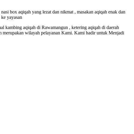
 nasi box aqiqah yang lezat dan nikmat , masakan aqiqah enak dan
n ke yayasan
jual kambing aqiqah di Rawamangun , ketering aqiqah di daerah
aum merupakan wilayah pelayanan Kami. Kami hadir untuk Menjadi