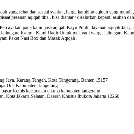
h yang sehat dan sesuai syariat , harga kambing aqiqah yang murah ,
aat pesanan aqiqah tiba , bisa diantar / disalurkan kepanti asuhan da
Percayakan pada kami jasa aqiqah Kayu Putih , layanan aqiqah Jati , 
rah Jatinegara Kaum . Kami Hadir Untuk melayani warga Jatinegara K
yani Paket Nasi Box dan Masak Aqiqah .
ng Jaya, Karang Tengah, Kota Tangerang, Banten 15157
lapa Dua Kabupaten Tangerang
ya, pasar Kemis kecamatan cikupa kabupaten tangerang.
, Kota Jakarta Selatan, Daerah Khusus Ibukota Jakarta 12260