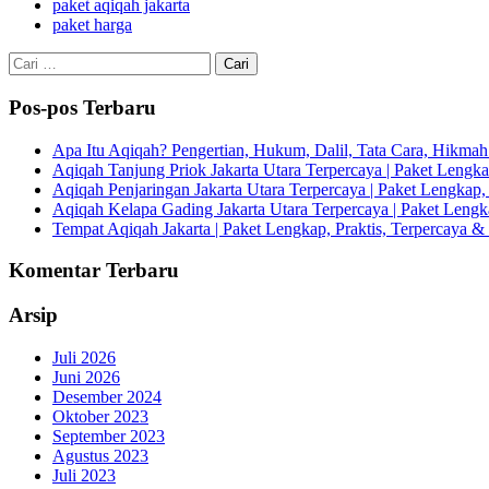
paket aqiqah jakarta
paket harga
Cari
untuk:
Pos-pos Terbaru
Apa Itu Aqiqah? Pengertian, Hukum, Dalil, Tata Cara, Hikm
Aqiqah Tanjung Priok Jakarta Utara Terpercaya | Paket Lengkap
Aqiqah Penjaringan Jakarta Utara Terpercaya | Paket Lengkap, 
Aqiqah Kelapa Gading Jakarta Utara Terpercaya | Paket Lengka
Tempat Aqiqah Jakarta | Paket Lengkap, Praktis, Terpercaya & 
Komentar Terbaru
Arsip
Juli 2026
Juni 2026
Desember 2024
Oktober 2023
September 2023
Agustus 2023
Juli 2023