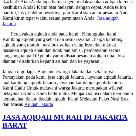
3-4 hari? Atau Anda lupa harus segera melaksanakan aqiqah karena
kesibukan Anda? Kami bisa melayani dengan cepat. Anda telfon
hari ini, lusa, bahkan besoknya pun Kami siap antar pesanan Anda.
Kami kirim tepat waktu sesuai permintaan Anda.
Jasa
aqiqah
Jakarta
.
Percayakan aqiqah anda pada kami . Keunggulan kami :
Kambing aqiqah yang sehat dan sesuai syariat , harga kambing
aqiqah yang murah , nasi box aqiqah yang lezat dan nikmat ,
masakan aqiqah enak dan tidak bau amis , pembayaran secara
langsung tanpa DP pembayaran disaat pesanan aqiqah tiba , bisa
diantar / disalurkan kepanti asuhan dan ke yayasan .
Jangan ragu lagi . Bagi anda warga Jakarta dan sekitarnya.
Percayakan pada kami jasa aqiqah Jakarta , layanan aqiqah Jakarta ,
jual kambing aqiqah Jakarta , layanan kambing aqiqah Jakarta .
Kami Hadir Untuk melayani warga Jakarta merupakan wilayah
pelayanan Kami. Kami hadir untuk Menjadi solusi dalam membantu
kemudahan dalam ibadah aqiqah. Kami Melayani Paket Nasi Box
dan Masak
Aqiqah Jakarta
.
JASA AQIQAH MURAH DI JAKARTA
BARAT