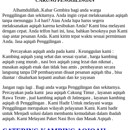
CAKUNG PENGGILINGAN
Alhamdulillah..Kabar Gembira bagi anda warga
Penggilingan dan sekitarnya. Anda ingin cepat melaksanakan aqiqah
tanpa menunggu 3-4 hari? Atau Anda lupa harus segera
melaksanakan aqiqah karena kesibukan Anda? Kami bisa melayani
dengan cepat. Anda telfon hari ini, lusa, bahkan besoknya pun Kami
siap antar pesanan Anda. Kami kirim tepat waktu sesuai permintaan
Anda. Jasa aqiqah Penggilingan .
Percayakan aqiqah anda pada kami . Keunggulan kami :
Kambing aqiqah yang sehat dan sesuai syariat , harga kambing
aqiqah yang murah , nasi box aqiqah yang lezat dan nikmat ,
masakan aqiqah enak dan tidak bau amis , pembayaran secara
langsung tanpa DP pembaayaran disaat pesanan aqiqah tiba , bisa
diantar / disalurkan kepanti asuhan dan ke yayasan
Jangan ragu lagi . Bagi anda warga Penggilingan dan sekitarnya.
Percayakan pada kami jasa aqiqah Cakung Timur , layanan aqiqah
Rawa Terate , jual kambing aqiqah di Jatinegara , layanan kambing
aqiqah di Penggilingan . Kami Hadir Untuk melayani warga
Penggilingan merupakan wilayah pelayanan Kami. Kami hadir
untuk Menjadi solusi dalam membantu kemudahan dalam ibadah
aqiqah. Kami Melayani Paket Nasi Box dan Masak Aqiqah .