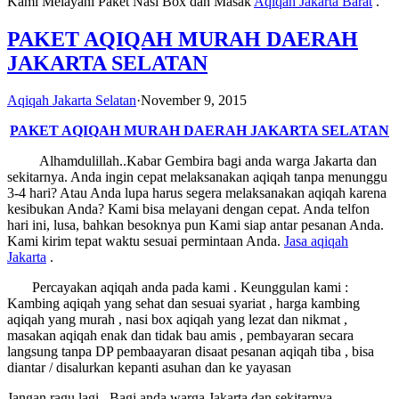
Kami Melayani Paket Nasi Box dan Masak
Aqiqah Jakarta Barat
.
PAKET AQIQAH MURAH DAERAH
JAKARTA SELATAN
Aqiqah Jakarta Selatan
·
November 9, 2015
PAKET AQIQAH MURAH DAERAH JAKARTA SELATAN
Alhamdulillah..Kabar Gembira bagi anda warga Jakarta dan
sekitarnya. Anda ingin cepat melaksanakan aqiqah tanpa menunggu
3-4 hari? Atau Anda lupa harus segera melaksanakan aqiqah karena
kesibukan Anda? Kami bisa melayani dengan cepat. Anda telfon
hari ini, lusa, bahkan besoknya pun Kami siap antar pesanan Anda.
Kami kirim tepat waktu sesuai permintaan Anda.
Jasa
aqiqah
Jakarta
.
Percayakan aqiqah anda pada kami . Keunggulan kami :
Kambing aqiqah yang sehat dan sesuai syariat , harga kambing
aqiqah yang murah , nasi box aqiqah yang lezat dan nikmat ,
masakan aqiqah enak dan tidak bau amis , pembayaran secara
langsung tanpa DP pembaayaran disaat pesanan aqiqah tiba , bisa
diantar / disalurkan kepanti asuhan dan ke yayasan
Jangan ragu lagi . Bagi anda warga Jakarta dan sekitarnya.