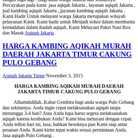
Percayakan pada kami jasa aqiqah Jakarta , layanan aqiqah Jakarta ,
jual kambing aqiqah Jakarta ,
l
ayanan kambing aqiqah Jakarta .
Kami Hadir Untuk melayani warga Jakarta merupakan wilayah
pelayanan Kami. Kami hadir untuk Menjadi solusi dalam membantu
kemudahan dalam ibadah aqiqah. Kami Melayani Paket Nasi Box
dan Masak
Aqiqah Jakarta
.
HARGA KAMBING AQIKAH MURAH
DAERAH JAKARTA TIMUR CAKUNG
PULO GEBANG
Aqiqah Jakarta Timur
·
November 3, 2015
HARGA KAMBING AQIKAH MURAH
DAERAH
JAKARTA TIMUR CAKUNG PULO GEBANG
Alhamdulillah..Kabar Gembira bagi anda warga Pulo Gebang
dan sekitarnya. Anda ingin cepat melaksanakan aqiqah tanpa
menunggu 3-4 hari? Atau Anda lupa harus segera melaksanakan
aqiqah karena kesibukan Anda? Kami bisa melayani dengan cepat.
Anda telfon hari ini, lusa, bahkan besoknya pun Kami siap antar
pesanan Anda. Kami kirim tepat waktu sesuai permintaan Anda.
Jasa aqiqah Pulo Gebang .