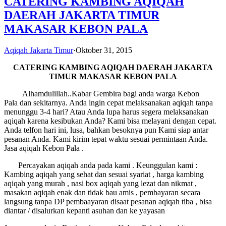
CATERING KAMBING AQIQAH
DAERAH JAKARTA TIMUR
MAKASAR KEBON PALA
Aqiqah Jakarta Timur
·
Oktober 31, 2015
CATERING KAMBING AQIQAH
DAERAH JAKARTA
TIMUR MAKASAR KEBON PALA
Alhamdulillah..Kabar Gembira bagi anda warga Kebon
Pala dan sekitarnya. Anda ingin cepat melaksanakan aqiqah tanpa
menunggu 3-4 hari? Atau Anda lupa harus segera melaksanakan
aqiqah karena kesibukan Anda? Kami bisa melayani dengan cepat.
Anda telfon hari ini, lusa, bahkan besoknya pun Kami siap antar
pesanan Anda. Kami kirim tepat waktu sesuai permintaan Anda.
Jasa aqiqah Kebon Pala .
Percayakan aqiqah anda pada kami . Keunggulan kami :
Kambing aqiqah yang sehat dan sesuai syariat , harga kambing
aqiqah yang murah , nasi box aqiqah yang lezat dan nikmat ,
masakan aqiqah enak dan tidak bau amis , pembayaran secara
langsung tanpa DP pembaayaran disaat pesanan aqiqah tiba , bisa
diantar / disalurkan kepanti asuhan dan ke yayasan