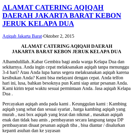
ALAMAT CATERING AQIQAH
DAERAH JAKARTA BARAT KEBON
JERUK KELAPA DUA
Aqiqah Jakarta Barat
·
Oktober 2, 2015
ALAMAT CATERING AQIQAH DAERAH
JAKARTA BARAT KEBON JERUK KELAPA DUA
Alhamdulillah..Kabar Gembira bagi anda warga Kelapa Dua dan
sekitarnya. Anda ingin cepat melaksanakan aqiqah tanpa menunggu
3-4 hari? Atau Anda lupa harus segera melaksanakan aqiqah karena
kesibukan Anda? Kami bisa melayani dengan cepat. Anda telfon
hari ini, lusa, bahkan besoknya pun Kami siap antar pesanan Anda.
Kami kirim tepat waktu sesuai permintaan Anda. Jasa aqiqah Kelapa
Dua .
Percayakan aqiqah anda pada kami . Keunggulan kami : Kambing
aqiqah yang sehat dan sesuai syariat , harga kambing aqiqah yang
murah , nasi box aqiqah yang lezat dan nikmat , masakan aqiqah
enak dan tidak bau amis , pembayaran secara langsung tanpa DP
pembaayaran disaat pesanan aqiqah tiba , bisa diantar / disalurkan
kepanti asuhan dan ke yayasan