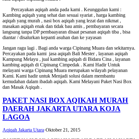
Percayakan aqiqah anda pada kami . Keunggulan kami :
Kambing aqiqah yang sehat dan sesuai syariat , harga kambing
aqiqah yang murah , nasi box aqiqah yang lezat dan nikmat ,
masakan aqiqah enak dan tidak bau amis , pembayaran secara
langsung tanpa DP pembaayaran disaat pesanan aqiqah tiba , bisa
diantar / disalurkan kepanti asuhan dan ke yayasan
Jangan ragu lagi . Bagi anda warga Cipinang Muara dan sekitarnya.
Percayakan pada kami jasa aqiqah Bali Mester , layanan aqiqah
Kampung Melayu , jual kambing aqiqah di Bidara Cina , layanan
kambing aqiqah di Cipinang Cimpedak . Kami Hadir Untuk
melayani warga Cipinang Muara merupakan wilayah pelayanan
Kami. Kami hadir untuk Menjadi solusi dalam membantu
kemudahan dalam ibadah aqiqah. Kami Melayani Paket Nasi Box
dan Masak Aqiqah .
PAKET NASI BOX AQIKAH MURAH
DAERAH JAKARTA UTARA KOJA
LAGOA
Aqiqah Jakarta Utara
·
Oktober 21, 2015