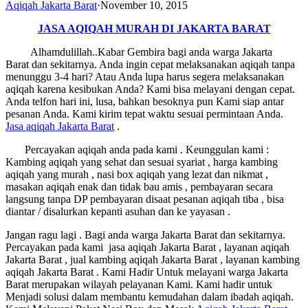
Aqiqah Jakarta Barat
·
November 10, 2015
JASA AQIQAH MURAH DI JAKARTA BARAT
Alhamdulillah..Kabar Gembira bagi anda warga Jakarta
Barat dan sekitarnya. Anda ingin cepat melaksanakan aqiqah tanpa
menunggu 3-4 hari? Atau Anda lupa harus segera melaksanakan
aqiqah karena kesibukan Anda? Kami bisa melayani dengan cepat.
Anda telfon hari ini, lusa, bahkan besoknya pun Kami siap antar
pesanan Anda. Kami kirim tepat waktu sesuai permintaan Anda.
Jasa
aqiqah Jakarta Barat
.
Percayakan aqiqah anda pada kami . Keunggulan kami :
Kambing aqiqah yang sehat dan sesuai syariat , harga kambing
aqiqah yang murah , nasi box aqiqah yang lezat dan nikmat ,
masakan aqiqah enak dan tidak bau amis , pembayaran secara
langsung tanpa DP pembayaran disaat pesanan aqiqah tiba , bisa
diantar / disalurkan kepanti asuhan dan ke yayasan .
Jangan ragu lagi . Bagi anda warga Jakarta Barat dan sekitarnya.
Percayakan pada kami jasa aqiqah Jakarta Barat , layanan aqiqah
Jakarta Barat , jual kambing aqiqah Jakarta Barat , layanan kambing
aqiqah Jakarta Barat . Kami Hadir Untuk melayani warga Jakarta
Barat merupakan wilayah pelayanan Kami. Kami hadir untuk
Menjadi solusi dalam membantu kemudahan dalam ibadah aqiqah.