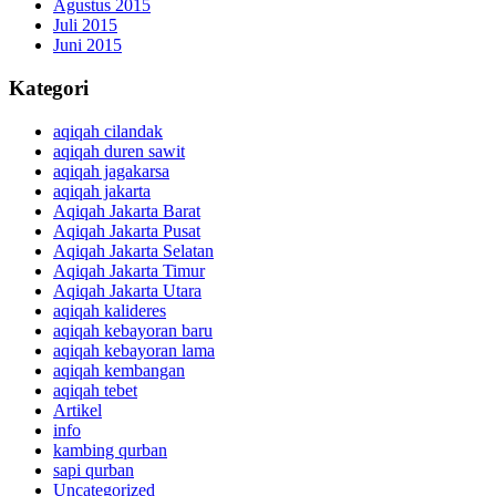
Agustus 2015
Juli 2015
Juni 2015
Kategori
aqiqah cilandak
aqiqah duren sawit
aqiqah jagakarsa
aqiqah jakarta
Aqiqah Jakarta Barat
Aqiqah Jakarta Pusat
Aqiqah Jakarta Selatan
Aqiqah Jakarta Timur
Aqiqah Jakarta Utara
aqiqah kalideres
aqiqah kebayoran baru
aqiqah kebayoran lama
aqiqah kembangan
aqiqah tebet
Artikel
info
kambing qurban
sapi qurban
Uncategorized