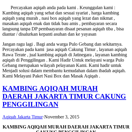
Percayakan aqiqah anda pada kami . Keunggulan kami :
Kambing aqiqah yang sehat dan sesuai syariat , harga kambing
aqiqah yang murah , nasi box aqiqah yang lezat dan nikmat ,
masakan aqiqah enak dan tidak bau amis , pembayaran secara
langsung tanpa DP pembaayaran disaat pesanan aqiqah tiba , bisa
diantar / disalurkan kepanti asuhan dan ke yayasan
Jangan ragu lagi . Bagi anda warga Pulo Gebang dan sekitarnya.
Percayakan pada kami jasa aqiqah Cakung Timur , layanan aqiqah
Rawa Terate , jual kambing aqiqah di Jatinegara , layanan kambing
aqiqah di Penggilingan . Kami Hadir Untuk melayani warga Pulo
Gebang merupakan wilayah pelayanan Kami. Kami hadir untuk
Menjadi solusi dalam membantu kemudahan dalam ibadah aqiqah.
Kami Melayani Paket Nasi Box dan Masak Aqiqah .
KAMBING AQIQAH MURAH
DAERAH JAKARTA TIMUR CAKUNG
PENGGILINGAN
Aqiqah Jakarta Timur
·
November 3, 2015
KAMBING AQIQAH MURAH
DAERAH JAKARTA TIMUR