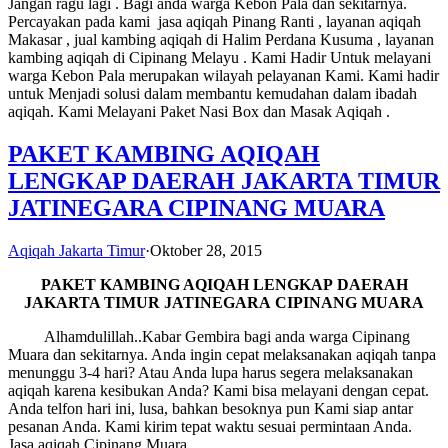
Jangan ragu lagi . Bagi anda warga Kebon Pala dan sekitarnya.
Percayakan pada kami jasa aqiqah Pinang Ranti , layanan aqiqah
Makasar , jual kambing aqiqah di Halim Perdana Kusuma , layanan
kambing aqiqah di Cipinang Melayu . Kami Hadir Untuk melayani
warga Kebon Pala merupakan wilayah pelayanan Kami. Kami hadir
untuk Menjadi solusi dalam membantu kemudahan dalam ibadah
aqiqah. Kami Melayani Paket Nasi Box dan Masak Aqiqah .
PAKET KAMBING AQIQAH
LENGKAP DAERAH JAKARTA TIMUR
JATINEGARA CIPINANG MUARA
Aqiqah Jakarta Timur
·
Oktober 28, 2015
PAKET KAMBING AQIQAH LENGKAP
DAERAH
JAKARTA TIMUR JATINEGARA CIPINANG MUARA
Alhamdulillah..Kabar Gembira bagi anda warga Cipinang
Muara dan sekitarnya. Anda ingin cepat melaksanakan aqiqah tanpa
menunggu 3-4 hari? Atau Anda lupa harus segera melaksanakan
aqiqah karena kesibukan Anda? Kami bisa melayani dengan cepat.
Anda telfon hari ini, lusa, bahkan besoknya pun Kami siap antar
pesanan Anda. Kami kirim tepat waktu sesuai permintaan Anda.
Jasa aqiqah Cipinang Muara .