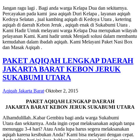
Jangan ragu lagi . Bagi anda warga Kelapa Dua dan sekitarnya.
Percayakan pada kami jasa aqiqah Duri Kelapa , layanan aqiqah
Kedoya Selatan , jual kambing aqiqah di Kedoya Utara , ketering
aqiqah di daerah Kebon Jeruk , aqiqah enak di Sukabumi Utara .
Kami Hadir Untuk melayani warga Kelapa Dua merupakan wilayah
pelayanan Kami. Kami hadir untuk Menjadi solusi dalam membantu
kemudahan dalam ibadah aqiqah. Kami Melayani Paket Nasi Box
dan Masak Aqiqah .
PAKET AQIQAH LENGKAP DAERAH
JAKARTA BARAT KEBON JERUK
SUKABUMI UTARA
Aqiqah Jakarta Barat
·
Oktober 2, 2015
PAKET AQIQAH LENGKAP DAERAH
JAKARTA BARAT KEBON JERUK SUKABUMI UTARA
Alhamdulillah..Kabar Gembira bagi anda warga Sukabumi
Utara dan sekitarnya. Anda ingin cepat melaksanakan aqiqah tanpa
menunggu 3-4 hari? Atau Anda lupa harus segera melaksanakan
aqiqah karena kesibukan Anda? Kami bisa melayani dengan cepat.