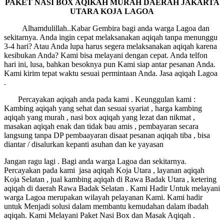
PAKET NASI BOX AQIKAH MURAH
DAERAH JAKARTA
UTARA KOJA LAGOA
Alhamdulillah..Kabar Gembira bagi anda warga Lagoa dan
sekitarnya. Anda ingin cepat melaksanakan aqiqah tanpa menunggu
3-4 hari? Atau Anda lupa harus segera melaksanakan aqiqah karena
kesibukan Anda? Kami bisa melayani dengan cepat. Anda telfon
hari ini, lusa, bahkan besoknya pun Kami siap antar pesanan Anda.
Kami kirim tepat waktu sesuai permintaan Anda. Jasa aqiqah Lagoa
.
Percayakan aqiqah anda pada kami . Keunggulan kami :
Kambing aqiqah yang sehat dan sesuai syariat , harga kambing
aqiqah yang murah , nasi box aqiqah yang lezat dan nikmat ,
masakan aqiqah enak dan tidak bau amis , pembayaran secara
langsung tanpa DP pembaayaran disaat pesanan aqiqah tiba , bisa
diantar / disalurkan kepanti asuhan dan ke yayasan
Jangan ragu lagi . Bagi anda warga Lagoa dan sekitarnya.
Percayakan pada kami jasa aqiqah Koja Utara , layanan aqiqah
Koja Selatan , jual kambing aqiqah di Rawa Badak Utara , ketering
aqiqah di daerah Rawa Badak Selatan . Kami Hadir Untuk melayani
warga Lagoa merupakan wilayah pelayanan Kami. Kami hadir
untuk Menjadi solusi dalam membantu kemudahan dalam ibadah
aqiqah. Kami Melayani Paket Nasi Box dan Masak Aqiqah .