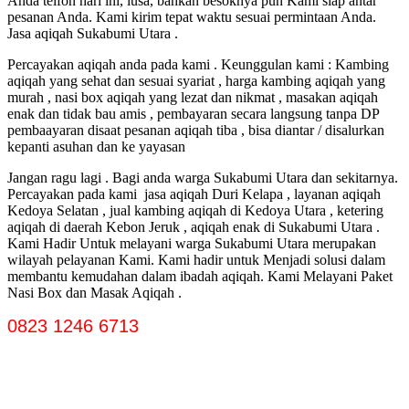
Anda telfon hari ini, lusa, bahkan besoknya pun Kami siap antar
pesanan Anda. Kami kirim tepat waktu sesuai permintaan Anda.
Jasa aqiqah Sukabumi Utara .
Percayakan aqiqah anda pada kami . Keunggulan kami : Kambing
aqiqah yang sehat dan sesuai syariat , harga kambing aqiqah yang
murah , nasi box aqiqah yang lezat dan nikmat , masakan aqiqah
enak dan tidak bau amis , pembayaran secara langsung tanpa DP
pembaayaran disaat pesanan aqiqah tiba , bisa diantar / disalurkan
kepanti asuhan dan ke yayasan
Jangan ragu lagi . Bagi anda warga Sukabumi Utara dan sekitarnya.
Percayakan pada kami jasa aqiqah Duri Kelapa , layanan aqiqah
Kedoya Selatan , jual kambing aqiqah di Kedoya Utara , ketering
aqiqah di daerah Kebon Jeruk , aqiqah enak di Sukabumi Utara .
Kami Hadir Untuk melayani warga Sukabumi Utara merupakan
wilayah pelayanan Kami. Kami hadir untuk Menjadi solusi dalam
membantu kemudahan dalam ibadah aqiqah. Kami Melayani Paket
Nasi Box dan Masak Aqiqah .
0823 1246 6713