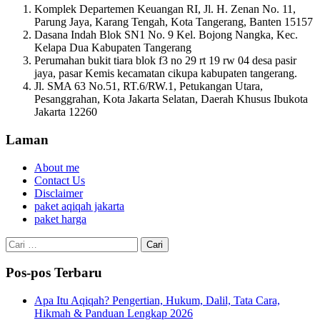
Komplek Departemen Keuangan RI, Jl. H. Zenan No. 11,
Parung Jaya, Karang Tengah, Kota Tangerang, Banten 15157
Dasana Indah Blok SN1 No. 9 Kel. Bojong Nangka, Kec.
Kelapa Dua Kabupaten Tangerang
Perumahan bukit tiara blok f3 no 29 rt 19 rw 04 desa pasir
jaya, pasar Kemis kecamatan cikupa kabupaten tangerang.
Jl. SMA 63 No.51, RT.6/RW.1, Petukangan Utara,
Pesanggrahan, Kota Jakarta Selatan, Daerah Khusus Ibukota
Jakarta 12260
Laman
About me
Contact Us
Disclaimer
paket aqiqah jakarta
paket harga
Cari
untuk:
Pos-pos Terbaru
Apa Itu Aqiqah? Pengertian, Hukum, Dalil, Tata Cara,
Hikmah & Panduan Lengkap 2026