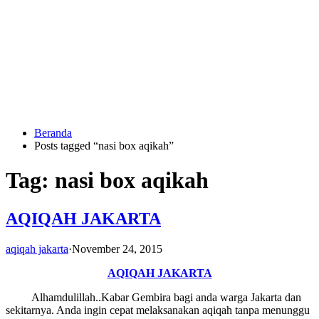
Langsung
ke
konten
Beranda
HUBUNGI
Posts tagged “nasi box aqikah”
KAMI
Tag:
nasi box aqikah
AQIQAH JAKARTA
aqiqah jakarta
·
November 24, 2015
AQIQAH JAKARTA
0823
1246
Alhamdulillah..Kabar Gembira bagi anda warga Jakarta dan
6713
sekitarnya. Anda ingin cepat melaksanakan aqiqah tanpa menunggu