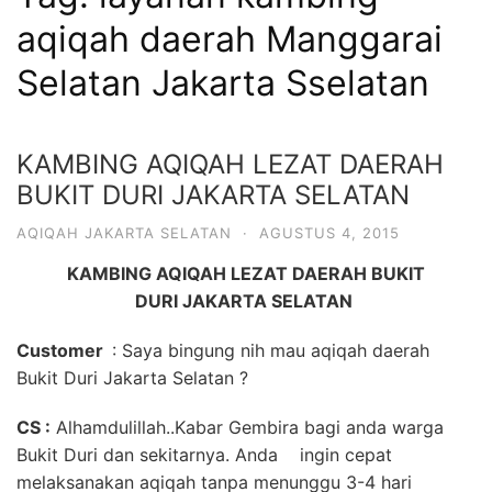
6713
aqiqah daerah Manggarai
Selatan Jakarta Sselatan
KAMBING AQIQAH LEZAT DAERAH
BUKIT DURI JAKARTA SELATAN
AQIQAH JAKARTA SELATAN
·
AGUSTUS 4, 2015
KAMBING AQIQAH LEZAT DAERAH BUKIT
DURI JAKARTA SELATAN
Customer
: Saya bingung nih mau aqiqah daerah
Bukit Duri Jakarta Selatan ?
CS :
Alhamdulillah..Kabar Gembira bagi anda warga
Bukit Duri dan sekitarnya. Anda ingin cepat
melaksanakan aqiqah tanpa menunggu 3-4 hari