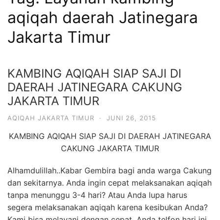
6713
aqiqah daerah Jatinegara
Jakarta Timur
KAMBING AQIQAH SIAP SAJI DI
DAERAH JATINEGARA CAKUNG
JAKARTA TIMUR
AQIQAH JAKARTA TIMUR
·
JUNI 26, 2015
KAMBING AQIQAH SIAP SAJI DI DAERAH JATINEGARA
CAKUNG JAKARTA TIMUR
Alhamdulillah..Kabar Gembira bagi anda warga Cakung
dan sekitarnya. Anda ingin cepat melaksanakan aqiqah
tanpa menunggu 3-4 hari? Atau Anda lupa harus
segera melaksanakan aqiqah karena kesibukan Anda?
Kami bisa melayani dengan cepat. Anda telfon hari ini,