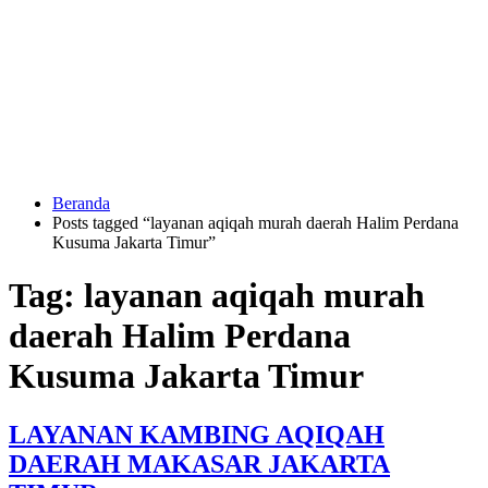
Langsung
ke
konten
Beranda
HUBUNGI
Posts tagged “layanan aqiqah murah daerah Halim Perdana
KAMI
Kusuma Jakarta Timur”
Tag:
layanan aqiqah murah
daerah Halim Perdana
Kusuma Jakarta Timur
0823
LAYANAN KAMBING AQIQAH
1246
6713
DAERAH MAKASAR JAKARTA