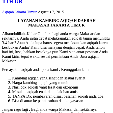
TIMUR
Aqiqah Jakarta Timur
·
Agustus 7, 2015
LAYANAN KAMBING AQIQAH DAERAH
MAKASAR JAKARTA TIMUR
Alhamdulillah..Kabar Gembira bagi anda warga Makasar dan
sekitarnya. Anda ingin cepat melaksanakan aqiqah tanpa menunggu
3-4 hari? Atau Anda lupa harus segera melaksanakan aqiqah karena
kesibukan Anda? Kami bisa melayani dengan cepat. Anda telfon
hari ini, lusa, bahkan besoknya pun Kami siap antar pesanan Anda.
Kami kirim tepat waktu sesuai permintaan Anda. Jasa aqiqah
Makasar .
Percayakan aqiqah anda pada kami . Keunggulan kami :
Kambing aqiqah yang sehat dan sesuai syariat
Harga kambing aqiqah yang murah
Nasi box aqiqah yang lezat dan ekonomis
Masakan aqiqah enak dan tidak bau amis
TANPA DP, pembayaran disaat pesanan aqiqah anda tiba
Bisa di antar ke panti asuhan dan ke yayasan .
Jangan ragu lagi . Bagi anda warga Makasar dan sekitarnya.