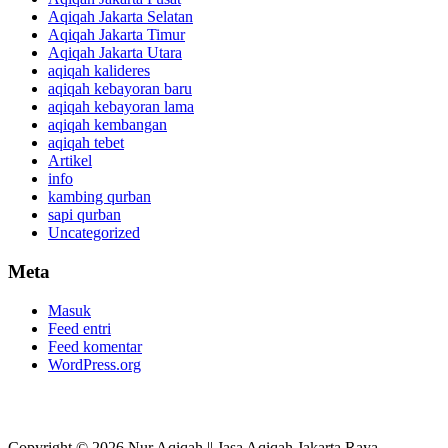
Aqiqah Jakarta Selatan
Aqiqah Jakarta Timur
Aqiqah Jakarta Utara
aqiqah kalideres
aqiqah kebayoran baru
aqiqah kebayoran lama
aqiqah kembangan
aqiqah tebet
Artikel
info
kambing qurban
sapi qurban
Uncategorized
Meta
Masuk
Feed entri
Feed komentar
WordPress.org
Copyright © 2026 Nur Aqiqah || Jasa Aqiqah Jakarta Raya