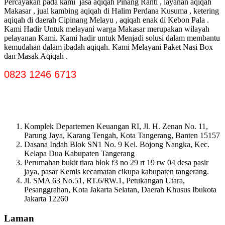
Percayakan pada kami jasa aqiqah Pinang Ranti , layanan aqiqah
Makasar , jual kambing aqiqah di Halim Perdana Kusuma , ketering
aqiqah di daerah Cipinang Melayu , aqiqah enak di Kebon Pala .
Kami Hadir Untuk melayani warga Makasar merupakan wilayah
pelayanan Kami. Kami hadir untuk Menjadi solusi dalam membantu
kemudahan dalam ibadah aqiqah. Kami Melayani Paket Nasi Box
dan Masak Aqiqah .
0823 1246 6713
Komplek Departemen Keuangan RI, Jl. H. Zenan No. 11,
Parung Jaya, Karang Tengah, Kota Tangerang, Banten 15157
Dasana Indah Blok SN1 No. 9 Kel. Bojong Nangka, Kec.
Kelapa Dua Kabupaten Tangerang
Perumahan bukit tiara blok f3 no 29 rt 19 rw 04 desa pasir
jaya, pasar Kemis kecamatan cikupa kabupaten tangerang.
Jl. SMA 63 No.51, RT.6/RW.1, Petukangan Utara,
Pesanggrahan, Kota Jakarta Selatan, Daerah Khusus Ibukota
Jakarta 12260
Laman