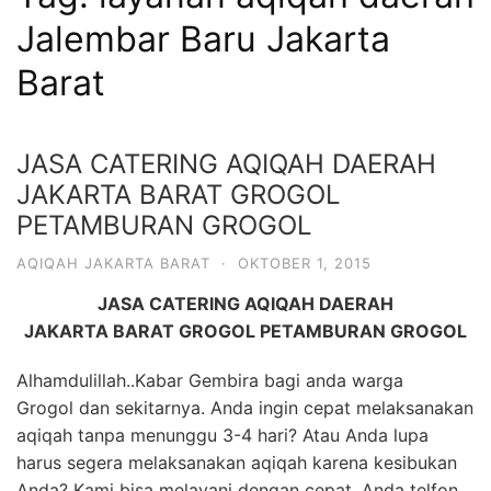
6713
Jalembar Baru Jakarta
Barat
JASA CATERING AQIQAH DAERAH
JAKARTA BARAT GROGOL
PETAMBURAN GROGOL
AQIQAH JAKARTA BARAT
·
OKTOBER 1, 2015
JASA CATERING AQIQAH DAERAH
JAKARTA BARAT GROGOL PETAMBURAN GROGOL
Alhamdulillah..Kabar Gembira bagi anda warga
Grogol dan sekitarnya. Anda ingin cepat melaksanakan
aqiqah tanpa menunggu 3-4 hari? Atau Anda lupa
harus segera melaksanakan aqiqah karena kesibukan
Anda? Kami bisa melayani dengan cepat. Anda telfon