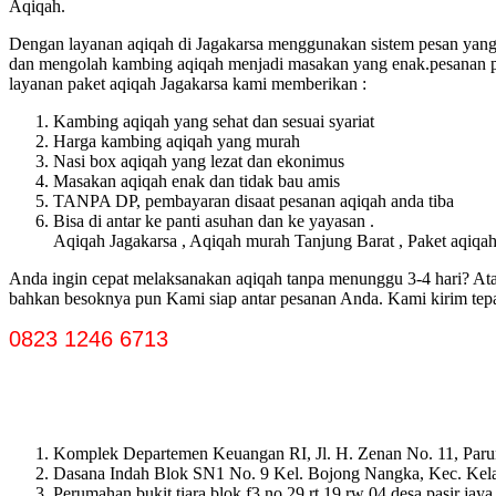
Aqiqah.
Dengan layanan aqiqah di Jagakarsa menggunakan sistem pesan yang m
dan mengolah kambing aqiqah menjadi masakan yang enak.pesanan pak
layanan paket aqiqah Jagakarsa kami memberikan :
Kambing aqiqah yang sehat dan sesuai syariat
Harga kambing aqiqah yang murah
Nasi box aqiqah yang lezat dan ekonimus
Masakan aqiqah enak dan tidak bau amis
TANPA DP, pembayaran disaat pesanan aqiqah anda tiba
Bisa di antar ke panti asuhan dan ke yayasan .
Aqiqah Jagakarsa , Aqiqah murah Tanjung Barat , Paket aqiqa
Anda ingin cepat melaksanakan aqiqah tanpa menunggu 3-4 hari? Atau
bahkan besoknya pun Kami siap antar pesanan Anda. Kami kirim tepat
0823 1246 6713
Komplek Departemen Keuangan RI, Jl. H. Zenan No. 11, Paru
Dasana Indah Blok SN1 No. 9 Kel. Bojong Nangka, Kec. Ke
Perumahan bukit tiara blok f3 no 29 rt 19 rw 04 desa pasir ja