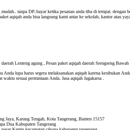
udah.. tanpa DP..bayar ketika pesanan anda tiba di tempat. dengan be
et aqiqah anda bisa langsung kami antar ke sekolah, kantor atau yay
h daerah Lenteng agung , Pesan paket aqiqah daerah Srengseng Bawah ,
 Anda lupa harus segera melaksanakan aqiqah karena kesibukan Anda? 
 waktu sesuai permintaan Anda. Jasa aqiqah Jagakarsa .
ng Jaya, Karang Tengah, Kota Tangerang, Banten 15157
lapa Dua Kabupaten Tangerang
ya, pasar Kemis kecamatan cikupa kabupaten tangerang.