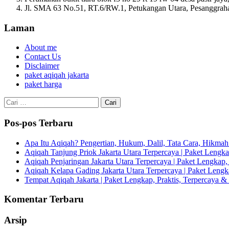
Jl. SMA 63 No.51, RT.6/RW.1, Petukangan Utara, Pesanggrahan
Laman
About me
Contact Us
Disclaimer
paket aqiqah jakarta
paket harga
Cari
untuk:
Pos-pos Terbaru
Apa Itu Aqiqah? Pengertian, Hukum, Dalil, Tata Cara, Hikm
Aqiqah Tanjung Priok Jakarta Utara Terpercaya | Paket Lengkap
Aqiqah Penjaringan Jakarta Utara Terpercaya | Paket Lengkap, 
Aqiqah Kelapa Gading Jakarta Utara Terpercaya | Paket Lengka
Tempat Aqiqah Jakarta | Paket Lengkap, Praktis, Terpercaya & 
Komentar Terbaru
Arsip