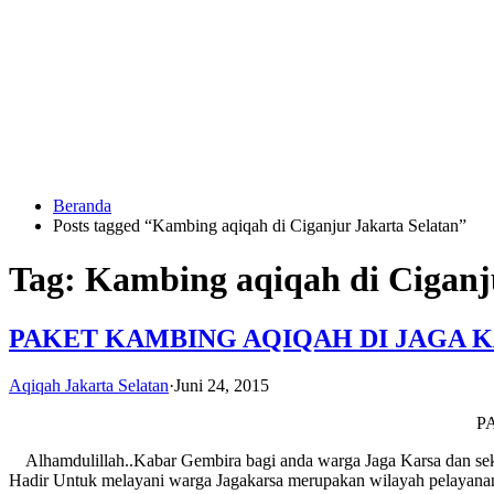
Langsung
ke
konten
Beranda
HUBUNGI
Posts tagged “Kambing aqiqah di Ciganjur Jakarta Selatan”
KAMI
Tag:
Kambing aqiqah di Ciganj
PAKET KAMBING AQIQAH DI JAGA K
Aqiqah Jakarta Selatan
·
Juni 24, 2015
P
0823
1246
Alhamdulillah..Kabar Gembira bagi anda warga Jaga Karsa dan sekit
6713
Hadir Untuk melayani warga Jagakarsa merupakan wilayah pelayana