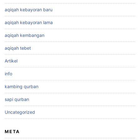
aqiqah kebayoran baru
aqiqah kebayoran lama
aqiqah kembangan
aqiqah tebet
Artikel
info
kambing qurban
sapi qurban
Uncategorized
META