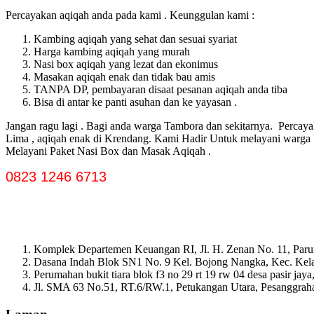
Percayakan aqiqah anda pada kami . Keunggulan kami :
Kambing aqiqah yang sehat dan sesuai syariat
Harga kambing aqiqah yang murah
Nasi box aqiqah yang lezat dan ekonimus
Masakan aqiqah enak dan tidak bau amis
TANPA DP, pembayaran disaat pesanan aqiqah anda tiba
Bisa di antar ke panti asuhan dan ke yayasan .
Jangan ragu lagi . Bagi anda warga Tambora dan sekitarnya. Percaya
Lima , aqiqah enak di Krendang. Kami Hadir Untuk melayani warga
Melayani Paket Nasi Box dan Masak Aqiqah .
0823 1246 6713
Komplek Departemen Keuangan RI, Jl. H. Zenan No. 11, Paru
Dasana Indah Blok SN1 No. 9 Kel. Bojong Nangka, Kec. Ke
Perumahan bukit tiara blok f3 no 29 rt 19 rw 04 desa pasir ja
Jl. SMA 63 No.51, RT.6/RW.1, Petukangan Utara, Pesanggrahan