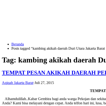
Langsung
ke
konten
Beranda
HUBUNGI
Posts tagged “kambing akikah daerah Duri Utara Jakarta Barat 
KAMI
Tag:
kambing akikah daerah Dur
TEMPAT PESAN AKIKAH DAERAH P
Aqiqah Jakarta Barat
·
Juli 27, 2015
TEMPAT
0823
1246
Alhamdulillah..Kabar Gembira bagi anda warga Pekojan dan sekitar
6713
Anda? Kami bisa melayani dengan cepat. Anda telfon hari ini, lusa,