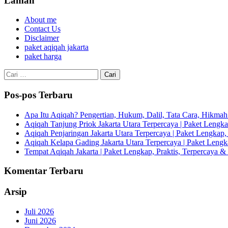
Laman
About me
Contact Us
Disclaimer
paket aqiqah jakarta
paket harga
Cari
untuk:
Pos-pos Terbaru
Apa Itu Aqiqah? Pengertian, Hukum, Dalil, Tata Cara, Hikm
Aqiqah Tanjung Priok Jakarta Utara Terpercaya | Paket Lengkap
Aqiqah Penjaringan Jakarta Utara Terpercaya | Paket Lengkap, 
Aqiqah Kelapa Gading Jakarta Utara Terpercaya | Paket Lengka
Tempat Aqiqah Jakarta | Paket Lengkap, Praktis, Terpercaya & 
Komentar Terbaru
Arsip
Juli 2026
Juni 2026