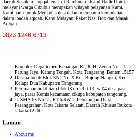
daerah Susukan , aqiqah enak di Rambutan . Kami Hadir Untuk
melayani warga Cibubur merupakan wilayah pelayanan Kami.
Kami hadir untuk Menjadi solusi dalam membantu kemudahan
dalam ibadah aqiqah. Kami Melayani Paket Nasi Box dan Masak
Aqiqah .
0823 1246 6713
Komplek Departemen Keuangan RI, Jl. H. Zenan No. 11,
Parung Jaya, Karang Tengah, Kota Tangerang, Banten 15157
Dasana Indah Blok SN1 No. 9 Kel. Bojong Nangka, Kec.
Kelapa Dua Kabupaten Tangerang
Perumahan bukit tiara blok f3 no 29 rt 19 rw 04 desa pasir
jaya, pasar Kemis kecamatan cikupa kabupaten tangerang.
Jl. SMA 63 No.51, RT.6/RW.1, Petukangan Utara,
Pesanggrahan, Kota Jakarta Selatan, Daerah Khusus Ibukota
Jakarta 12260
Laman
About me