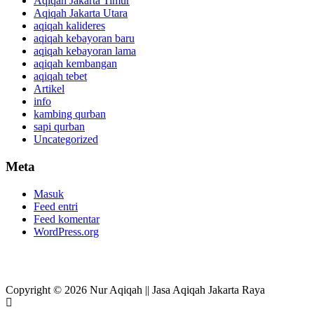
Aqiqah Jakarta Timur
Aqiqah Jakarta Utara
aqiqah kalideres
aqiqah kebayoran baru
aqiqah kebayoran lama
aqiqah kembangan
aqiqah tebet
Artikel
info
kambing qurban
sapi qurban
Uncategorized
Meta
Masuk
Feed entri
Feed komentar
WordPress.org
Copyright © 2026 Nur Aqiqah || Jasa Aqiqah Jakarta Raya