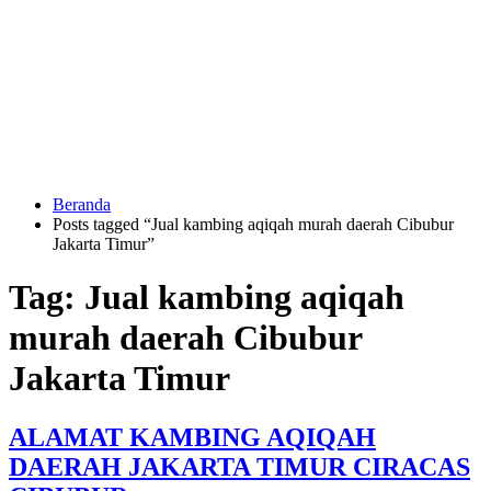
Langsung
ke
konten
Beranda
HUBUNGI
Posts tagged “Jual kambing aqiqah murah daerah Cibubur
KAMI
Jakarta Timur”
Tag:
Jual kambing aqiqah
murah daerah Cibubur
Jakarta Timur
0823
ALAMAT KAMBING AQIQAH
1246
6713
DAERAH JAKARTA TIMUR CIRACAS