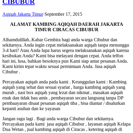
CIBUBUR
Aqiqah Jakarta Timur
·
September 17, 2015
ALAMAT KAMBING AQIQAH DAERAH JAKARTA
TIMUR CIRACAS CIBUBUR
Alhamdulillah..Kabar Gembira bagi anda warga Cibubur dan
sekitarnya. Anda ingin cepat melaksanakan aqiqah tanpa menunggu
3-4 hari? Atau Anda lupa harus segera melaksanakan aqiqah karena
kesibukan Anda? Kami bisa melayani dengan cepat. Anda telfon
hari ini, lusa, bahkan besoknya pun Kami siap antar pesanan Anda.
Kami kirim tepat waktu sesuai permintaan Anda. Jasa aqiqah
Cibubur .
Percayakan aqiqah anda pada kami . Keunggulan kami : Kambing
aqiqah yang sehat dan sesuai syariat , harga kambing aqiqah yang
murah , nasi box aqiqah yang lezat dan nikmat , masakan aqiqah
enak dan tidak bau amis , pembayaran secara langsung tanpa DP
pembaayaran disaat pesanan aqiqah tiba , bisa diantar / disalurkan
kepanti asuhan dan ke yayasan
Jangan ragu lagi . Bagi anda warga Cibubur dan sekitarnya.
Percayakan pada kami jasa aqiqah Cibubur , layanan aqiqah Kelapa
Dua Wetan , jual kambing aqiqah di Ciracas , ketering aqiqah di