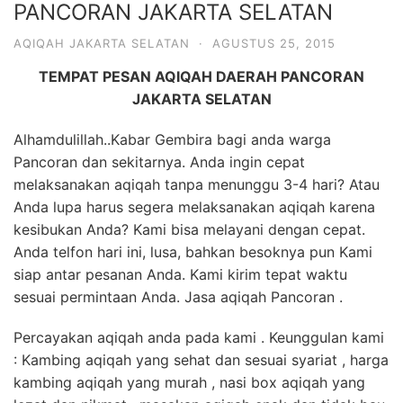
PANCORAN JAKARTA SELATAN
6713
AQIQAH JAKARTA SELATAN
·
AGUSTUS 25, 2015
TEMPAT PESAN AQIQAH DAERAH PANCORAN
JAKARTA SELATAN
Alhamdulillah..Kabar Gembira bagi anda warga
Pancoran dan sekitarnya. Anda ingin cepat
melaksanakan aqiqah tanpa menunggu 3-4 hari? Atau
Anda lupa harus segera melaksanakan aqiqah karena
kesibukan Anda? Kami bisa melayani dengan cepat.
Anda telfon hari ini, lusa, bahkan besoknya pun Kami
siap antar pesanan Anda. Kami kirim tepat waktu
sesuai permintaan Anda. Jasa aqiqah Pancoran .
Percayakan aqiqah anda pada kami . Keunggulan kami
: Kambing aqiqah yang sehat dan sesuai syariat , harga
kambing aqiqah yang murah , nasi box aqiqah yang