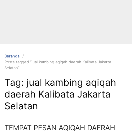
Langsung
ke
konten
Beranda
Posts tagged “jual kambing aqiqah daerah Kalibata Jakarta
Selatan”
HUBUNGI
Tag:
jual kambing aqiqah
KAMI
daerah Kalibata Jakarta
Selatan
TEMPAT PESAN AQIQAH DAERAH
0823 1246