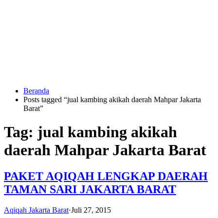
Langsung
ke
konten
Beranda
HUBUNGI
Posts tagged “jual kambing akikah daerah Mahpar Jakarta
KAMI
Barat”
Tag:
jual kambing akikah
daerah Mahpar Jakarta Barat
PAKET AQIQAH LENGKAP DAERAH
TAMAN SARI JAKARTA BARAT
0823
1246
6713
Aqiqah Jakarta Barat
·
Juli 27, 2015