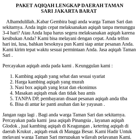
PAKET AQIQAH LENGKAP DAERAH TAMAN
SARI
JAKARTA BARAT
Alhamdulillah..Kabar Gembira bagi anda warga Taman Sari dan
sekitarnya. Anda ingin cepat melaksanakan aqiqah tanpa menunggu
3-4 hari? Atau Anda lupa harus segera melaksanakan aqiqah karena
kesibukan Anda? Kami bisa melayani dengan cepat. Anda telfon
hari ini, lusa, bahkan besoknya pun Kami siap antar pesanan Anda.
Kami kirim tepat waktu sesuai permintaan Anda. Jasa aqiqah Taman
Sari .
Percayakan aqiqah anda pada kami . Keunggulan kami :
Kambing aqiqah yang sehat dan sesuai syariat
Harga kambing aqiqah yang murah
Nasi box aqiqah yang lezat dan ekonimus
Masakan aqiqah enak dan tidak bau amis
TANPA DP, pembayaran disaat pesanan aqiqah anda tiba
Bisa di antar ke panti asuhan dan ke yayasan .
Jangan ragu lagi . Bagi anda warga Taman Sari dan sekitarnya.
Percayakan pada kami jasa aqiqah Pinangsia , layanan aqiqah
Glodok , jual kambing aqiqah di Keagungan , ketering aqiqah di
daerah Krukut , aqiqah enak di Mangga Besar. Kami Hadir Untuk
melayani warga Taman Sari merupakan wilayah pelayanan Kami.