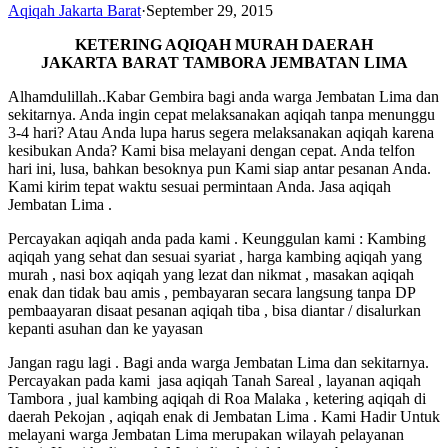
Aqiqah Jakarta Barat
·
September 29, 2015
KETERING AQIQAH MURAH DAERAH
JAKARTA BARAT TAMBORA JEMBATAN LIMA
Alhamdulillah..Kabar Gembira bagi anda warga Jembatan Lima dan
sekitarnya. Anda ingin cepat melaksanakan aqiqah tanpa menunggu
3-4 hari? Atau Anda lupa harus segera melaksanakan aqiqah karena
kesibukan Anda? Kami bisa melayani dengan cepat. Anda telfon
hari ini, lusa, bahkan besoknya pun Kami siap antar pesanan Anda.
Kami kirim tepat waktu sesuai permintaan Anda. Jasa aqiqah
Jembatan Lima .
Percayakan aqiqah anda pada kami . Keunggulan kami : Kambing
aqiqah yang sehat dan sesuai syariat , harga kambing aqiqah yang
murah , nasi box aqiqah yang lezat dan nikmat , masakan aqiqah
enak dan tidak bau amis , pembayaran secara langsung tanpa DP
pembaayaran disaat pesanan aqiqah tiba , bisa diantar / disalurkan
kepanti asuhan dan ke yayasan
Jangan ragu lagi . Bagi anda warga Jembatan Lima dan sekitarnya.
Percayakan pada kami jasa aqiqah Tanah Sareal , layanan aqiqah
Tambora , jual kambing aqiqah di Roa Malaka , ketering aqiqah di
daerah Pekojan , aqiqah enak di Jembatan Lima . Kami Hadir Untuk
melayani warga Jembatan Lima merupakan wilayah pelayanan