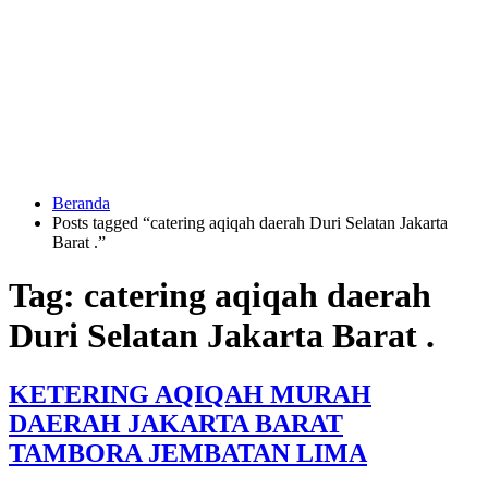
Langsung
ke
konten
Beranda
HUBUNGI
Posts tagged “catering aqiqah daerah Duri Selatan Jakarta
KAMI
Barat .”
Tag:
catering aqiqah daerah
Duri Selatan Jakarta Barat .
KETERING AQIQAH MURAH
DAERAH JAKARTA BARAT
0823
1246
TAMBORA JEMBATAN LIMA
6713