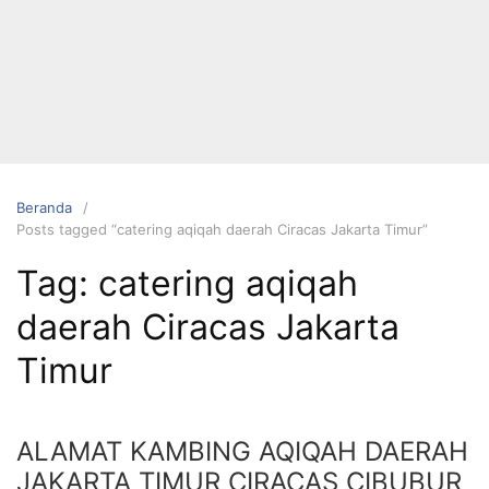
Langsung
ke
konten
Beranda
Posts tagged “catering aqiqah daerah Ciracas Jakarta Timur”
HUBUNGI
Tag:
catering aqiqah
KAMI
daerah Ciracas Jakarta
Timur
ALAMAT KAMBING AQIQAH DAERAH
0823 1246
JAKARTA TIMUR CIRACAS CIBUBUR