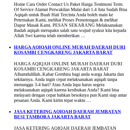
Home Cara Order Contact Us Paket Harga Testimoni Term
Of Service Alamat Perwakilan Mulai dari 1.4 Juta Sudah Bisa
Aqiqah untuk Buah Hati Tercinta Anda boleh main ke
Peternakan Kami, melihat Proses Pemotongan & melihat
Dapur Masak Kami. PESAN SEKARANG Melaksanakan
ibadah aqiqah merupakn salah satu wujud syukur kita kepada
Allah Swt karena telah memberikan …
HARGA AQIQAH ONLINE MURAH DAERAH DURI
KOSAMBI CENGKARENG JAKARTA BARAT
HARGA AQIQAH ONLINE MURAH DAERAH DURI
KOSAMBI CENGKARENG JAKARTA BARAT
Alhamdulillah..Kabar Gembira bagi anda warga Jakarta dan
sekitarnya. Anda ingin cepat melaksanakan aqiqah tanpa
menunggu 3-4 hari? Atau Anda lupa harus segera
melaksanakan aqiqah karena kesibukan Anda? Kami bisa
melayani dengan cepat bahkan besoknya pun Kami siap antar
pesanan Anda. Kami kirim tepat waktu …
JASA KETERING AQIQAH DAERAH JEMBATAN
BESI TAMBORA JAKARTA BARAT
JASA KETERING AQIQAH DAERAH JEMBATAN