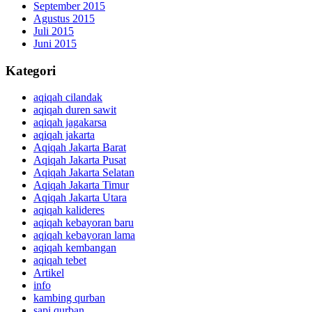
September 2015
Agustus 2015
Juli 2015
Juni 2015
Kategori
aqiqah cilandak
aqiqah duren sawit
aqiqah jagakarsa
aqiqah jakarta
Aqiqah Jakarta Barat
Aqiqah Jakarta Pusat
Aqiqah Jakarta Selatan
Aqiqah Jakarta Timur
Aqiqah Jakarta Utara
aqiqah kalideres
aqiqah kebayoran baru
aqiqah kebayoran lama
aqiqah kembangan
aqiqah tebet
Artikel
info
kambing qurban
sapi qurban