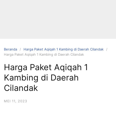
Langsung
ke
konten
Beranda
Harga Paket Aqiqah 1 Kambing di Daerah Cilandak
Harga Paket Aqiqah 1 Kambing di Daerah Cilandak
HUBUNGI
Harga Paket Aqiqah 1
KAMI
Kambing di Daerah
Cilandak
MEI 11, 2023
0823 1246