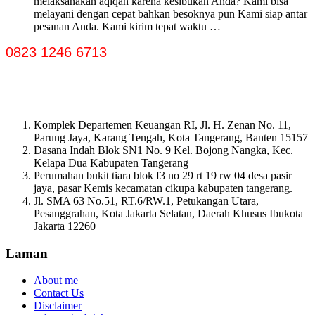
melaksanakan aqiqah karena kesibukan Anda? Kami bisa
melayani dengan cepat bahkan besoknya pun Kami siap antar
pesanan Anda. Kami kirim tepat waktu …
0823 1246 6713
Komplek Departemen Keuangan RI, Jl. H. Zenan No. 11,
Parung Jaya, Karang Tengah, Kota Tangerang, Banten 15157
Dasana Indah Blok SN1 No. 9 Kel. Bojong Nangka, Kec.
Kelapa Dua Kabupaten Tangerang
Perumahan bukit tiara blok f3 no 29 rt 19 rw 04 desa pasir
jaya, pasar Kemis kecamatan cikupa kabupaten tangerang.
Jl. SMA 63 No.51, RT.6/RW.1, Petukangan Utara,
Pesanggrahan, Kota Jakarta Selatan, Daerah Khusus Ibukota
Jakarta 12260
Laman
About me
Contact Us
Disclaimer