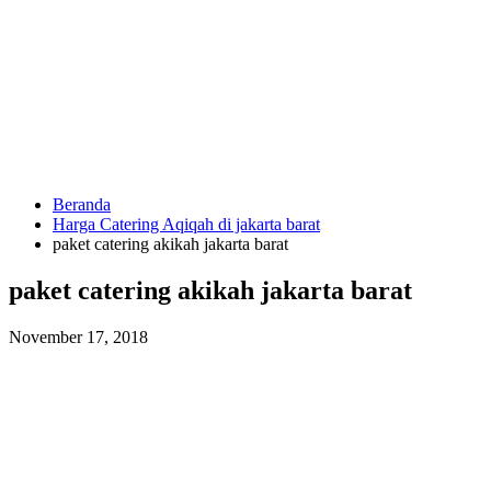
Langsung
ke
konten
Beranda
HUBUNGI
Harga Catering Aqiqah di jakarta barat
KAMI
paket catering akikah jakarta barat
paket catering akikah jakarta barat
November 17, 2018
0823
1246
6713