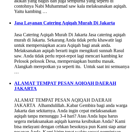
akikah yang bagus dan juga sempurna yang seperti di
contohnya Nabi Muhammad saw kala melaksanakan aqiqah.
Yaitu kambing …
Jasa Layanan Catering Aqiqah Murah Di Jakarta
Jasa Catering Aqiqah Murah Di Jakarta Jasa catering aqiqah
murah di Jakarta. Sekarang Anda tidak perlu khawatir lagi
untuk mempersiapkan acara Aqiqah bagi anak anda.
Melaksanakan aqiqah berarti ingin mengikuti sunnah Rasul
saw. Anda tidak perlu repot-repot lagi mencari kambing ke
Pelosok pelosok Desa, mempersiapkan bumbu masak.
Alangkah merepotkan ya seperti itu. Untuk saat ini semuanya
…
ALAMAT TEMPAT PESAN AQIQAH DAERAH
JAKARTA
ALAMAT TEMPAT PESAN AQIQAH DAERAH
JAKARTA Alhamdulillah..Kabar Gembira bagi anda warga
Jakarta dan sekitarnya. Anda ingin cepat melaksanakan
aqiqah tanpa menunggu 3-4 hari? Atau Anda lupa harus
segera melaksanakan aqiqah karena kesibukan Anda? Kami
bisa melayani dengan cehkan besoknya pun Kami siap antar
pesanan Anda. Kami kirim tepat waktu sesuai permintaan