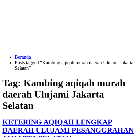
Langsung
ke
konten
Beranda
HUBUNGI
Posts tagged “Kambing aqiqah murah daerah Ulujami Jakarta
KAMI
Selatan”
Tag:
Kambing aqiqah murah
daerah Ulujami Jakarta
Selatan
0823
KETERING AQIQAH LENGKAP
1246
6713
DAERAH ULUJAMI PESANGGRAHAN