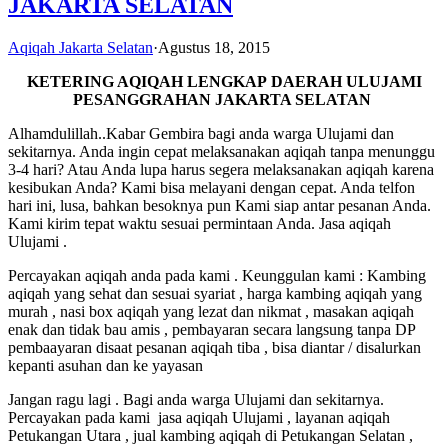
JAKARTA SELATAN
Aqiqah Jakarta Selatan
·
Agustus 18, 2015
KETERING AQIQAH LENGKAP DAERAH ULUJAMI
PESANGGRAHAN JAKARTA SELATAN
Alhamdulillah..Kabar Gembira bagi anda warga Ulujami dan
sekitarnya. Anda ingin cepat melaksanakan aqiqah tanpa menunggu
3-4 hari? Atau Anda lupa harus segera melaksanakan aqiqah karena
kesibukan Anda? Kami bisa melayani dengan cepat. Anda telfon
hari ini, lusa, bahkan besoknya pun Kami siap antar pesanan Anda.
Kami kirim tepat waktu sesuai permintaan Anda. Jasa aqiqah
Ulujami .
Percayakan aqiqah anda pada kami . Keunggulan kami : Kambing
aqiqah yang sehat dan sesuai syariat , harga kambing aqiqah yang
murah , nasi box aqiqah yang lezat dan nikmat , masakan aqiqah
enak dan tidak bau amis , pembayaran secara langsung tanpa DP
pembaayaran disaat pesanan aqiqah tiba , bisa diantar / disalurkan
kepanti asuhan dan ke yayasan
Jangan ragu lagi . Bagi anda warga Ulujami dan sekitarnya.
Percayakan pada kami jasa aqiqah Ulujami , layanan aqiqah
Petukangan Utara , jual kambing aqiqah di Petukangan Selatan ,