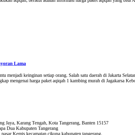
kukan aqiqah, berikut adalah informasi harga paket aqiqah yang bisa 
ayoran Lama
ntu menjadi keinginan setiap orang. Salah satu daerah di Jakarta Sel
engkap mengenai harga paket aqiqah 1 kambing murah di Jagakarsa Keb
ng Jaya, Karang Tengah, Kota Tangerang, Banten 15157
lapa Dua Kabupaten Tangerang
ya, pasar Kemis kecamatan cikupa kabupaten tangerang.