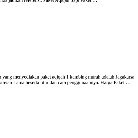
Anda jadikan referensi. Paket Aqiqah Sapi Paket …
atan yang menyediakan paket aqiqah 1 kambing murah adalah Jagakarsa
orayan Lama beserta fitur dan cara penggunaannya. Harga Paket …