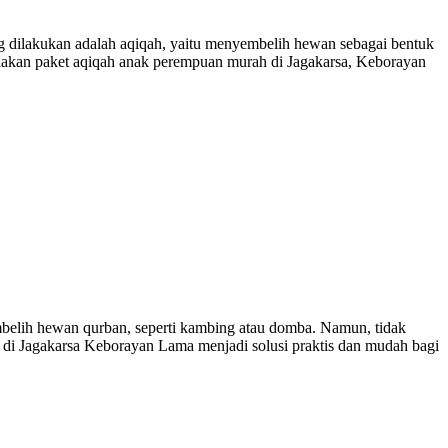
g dilakukan adalah aqiqah, yaitu menyembelih hewan sebagai bentuk
iakan paket aqiqah anak perempuan murah di Jagakarsa, Keborayan
mbelih hewan qurban, seperti kambing atau domba. Namun, tidak
di Jagakarsa Keborayan Lama menjadi solusi praktis dan mudah bagi