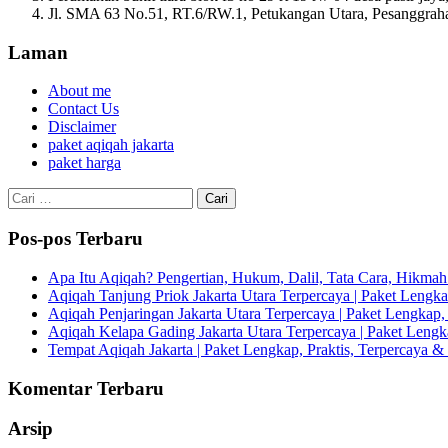
Jl. SMA 63 No.51, RT.6/RW.1, Petukangan Utara, Pesanggrahan
Laman
About me
Contact Us
Disclaimer
paket aqiqah jakarta
paket harga
Cari
untuk:
Pos-pos Terbaru
Apa Itu Aqiqah? Pengertian, Hukum, Dalil, Tata Cara, Hikm
Aqiqah Tanjung Priok Jakarta Utara Terpercaya | Paket Lengkap
Aqiqah Penjaringan Jakarta Utara Terpercaya | Paket Lengkap, 
Aqiqah Kelapa Gading Jakarta Utara Terpercaya | Paket Lengka
Tempat Aqiqah Jakarta | Paket Lengkap, Praktis, Terpercaya & 
Komentar Terbaru
Arsip