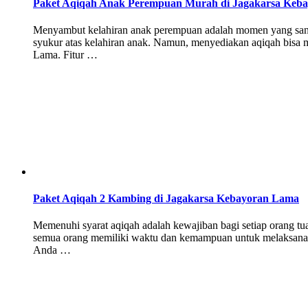
Paket Aqiqah Anak Perempuan Murah di Jagakarsa Keb
Menyambut kelahiran anak perempuan adalah momen yang sangat
syukur atas kelahiran anak. Namun, menyediakan aqiqah bisa 
Lama. Fitur …
Paket Aqiqah 2 Kambing di Jagakarsa Kebayoran Lama
Memenuhi syarat aqiqah adalah kewajiban bagi setiap orang t
semua orang memiliki waktu dan kemampuan untuk melaksanakan
Anda …