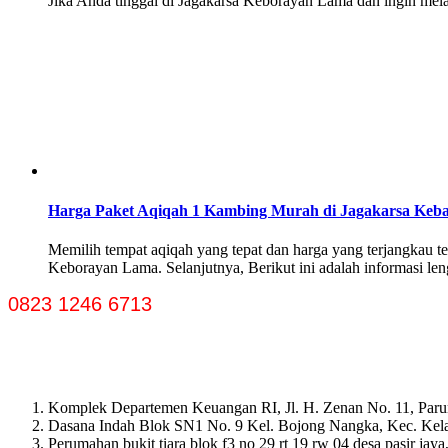
Jika Anda tinggal di Jagakarsa Keborayan Lama dan ingin mela
Harga Paket Aqiqah 1 Kambing Murah di Jagakarsa Keb
Memilih tempat aqiqah yang tepat dan harga yang terjangkau te
Keborayan Lama. Selanjutnya, Berikut ini adalah informasi l
0823 1246 6713
Komplek Departemen Keuangan RI, Jl. H. Zenan No. 11, Paru
Dasana Indah Blok SN1 No. 9 Kel. Bojong Nangka, Kec. Ke
Perumahan bukit tiara blok f3 no 29 rt 19 rw 04 desa pasir ja