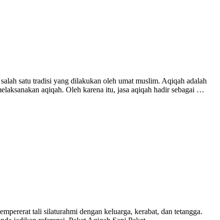
salah satu tradisi yang dilakukan oleh umat muslim. Aqiqah adalah
laksanakan aqiqah. Oleh karena itu, jasa aqiqah hadir sebagai …
empererat tali silaturahmi dengan keluarga, kerabat, dan tetangga.