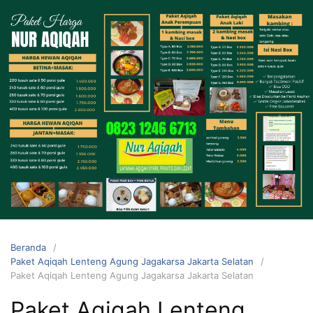
Langsung
ke
konten
HUBUNGI
KAMI
Beranda
Paket Aqiqah Lenteng Agung Jagakarsa Jakarta Selatan
Paket Aqiqah Lenteng Agung Jagakarsa Jakarta Selatan
0823 1246
Paket Aqiqah Lenteng