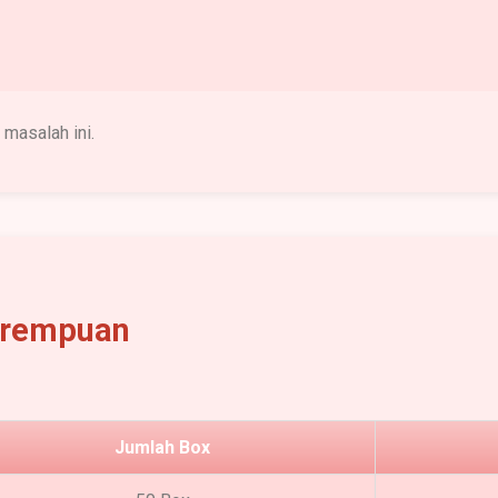
asalah ini.
erempuan
Jumlah Box