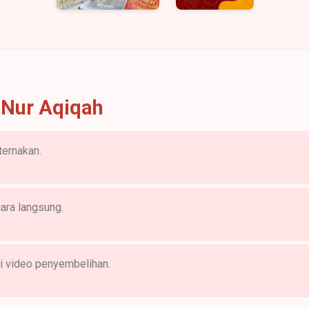
 Nur Aqiqah
ternakan.
ara langsung.
si video penyembelihan.