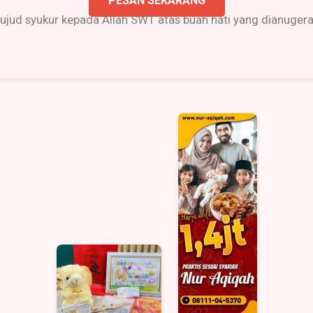
PESAN SEKARANG
ujud syukur kepada Allah SWT atas buah hati yang dianuger