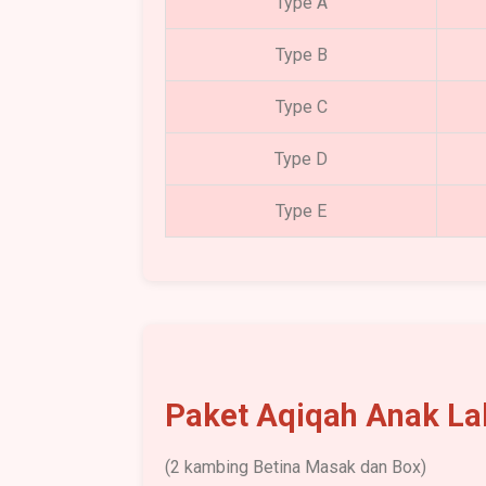
Type A
Type B
Type C
Type D
Type E
Paket Aqiqah Anak La
(2 kambing Betina Masak dan Box)