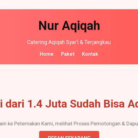
Nur Aqiqah
Catering Aqiqah Syar’i & Terjangkau
Home
Paket
Kontak
i dari 1.4 Juta Sudah Bisa A
ain ke Peternakan Kami, melihat Proses Pemotongan & Dapu