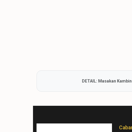
Tipe A (50 Box)
Tipe B (60 Box)
Tipe C (70 Box)
Tipe D (80 Box)
Tipe E (100 Box)
DETAIL: Masakan Kambing 
Caba