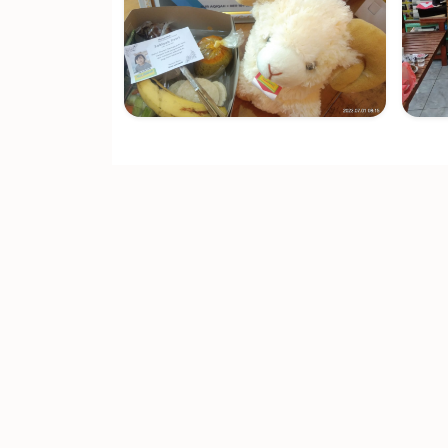
Kambing Betina + Masak
Tipe A (200 Sate, 50 Gule)