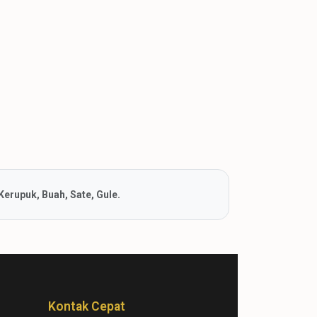
3.500.000
3.640.000
3.780.000
3.920.000
4.200.000
4.680.000
erupuk, Buah, Sate, Gule.
Kontak Cepat