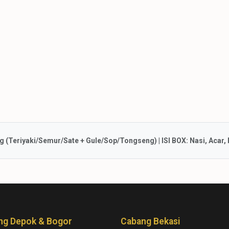
2.150.000
Tipe A (50 Box)
2.390.000
Tipe B (60 Box)
2.680.000
Tipe C (70 Box)
2.980.000
Tipe D (80 Box)
3.700.000
Tipe E (100 Box)
Tipe F (120 Box)
(Teriyaki/Semur/Sate + Gule/Sop/Tongseng) | ISI BOX: Nasi, Acar, K
ng Depok & Bogor
Cabang Bekasi