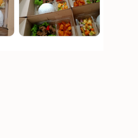
Kambing Jantan + Masak
Sate, 60 Gule)
1.750.000