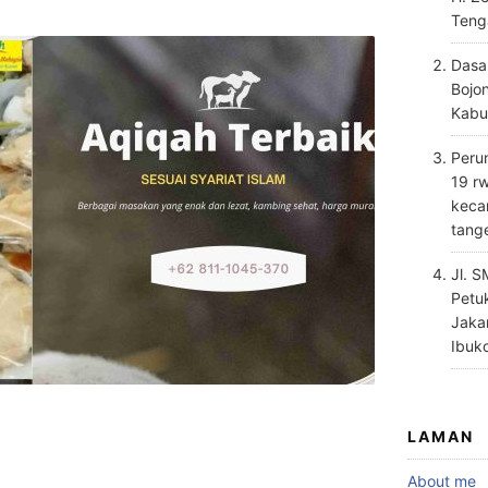
Teng
Dasa
Bojo
Kabu
Perum
19 rw
keca
tang
Jl. 
Petu
Jaka
Ibuk
LAMAN
About me