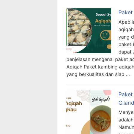
Paket
Apabil
aqiqah
yang d
paket 
dapat 
penjelasan mengenai paket a
Aqiqah Paket kambing aqiqah 
yang berkualitas dan siap …
Paket
Cilan
Menyel
adalah
Namun,