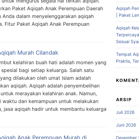
 untuk mengurus segala hal terkait aqiqah.
arkan Paket Aqiqah Anak Perempuan Daerah
Aqiqah Pen
| Paket Len
u Anda dalam menyelenggarakan aqiqah
. Fitur Paket Aqiqah Anak Perempuan
Aqiqah Kel
Terpercaya
Sesuai Syar
Aqiqah Murah Cilandak
Tempat Aqi
Praktis, Te
but kelahiran buah hati adalah momen yang
 spesial bagi setiap keluarga. Salah satu
i yang dilakukan oleh umat Islam adalah
KOMENT
kan aqiqah. Aqiqah adalah penyembelihan
untuk merayakan kelahiran anak. Namun,
ARSIP
ki waktu dan kemampuan untuk melakukan
tu, jasa aqiqah hadir untuk membantu keluarga
Juli 2026
Juni 2026
Aqiqah Anak Perempuan Murah di
Desember 