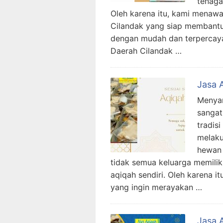
tenaga
Oleh karena itu, kami menaw
Cilandak yang siap membant
dengan mudah dan terpercaya
Daerah Cilandak …
Jasa 
Menyam
sangat
tradis
melaku
hewan 
tidak semua keluarga memili
aqiqah sendiri. Oleh karena i
yang ingin merayakan …
Jasa 