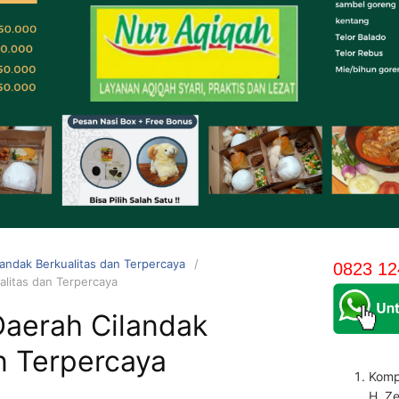
andak Berkualitas dan Terpercaya
0823 12
alitas dan Terpercaya
Daerah Cilandak
n Terpercaya
Komp
H. Z