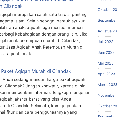
h Cilandak
Oktober 2
aqiqah merupakan salah satu tradisi penting
September
agama Islam. Selain sebagai bentuk syukur
elahiran anak, aqiqah juga menjadi momen
Agustus 2
berbagi kebahagiaan dengan orang lain. Jika
iqah anak perempuan murah di Cilandak,
Juli 2023
tur Jasa Aqiqah Anak Perempuan Murah di
Juni 2023
asa aqiqah anak …
Mei 2023
 Paket Aqiqah Murah di Cilandak
April 2023
 Anda sedang mencari harga paket aqiqah
Maret 202
di Cilandak? Jangan khawatir, karena di sini
kan memberikan informasi lengkap mengenai
November 
aqiqah jakarta barat yang bisa Anda
an di Cilandak. Selain itu, kami juga akan
Oktober 2
ai fitur dan cara penggunaannya yang
September