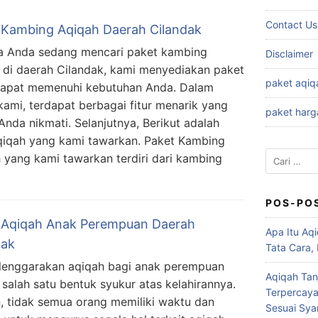
Contact Us
 Kambing Aqiqah Daerah Cilandak
a Anda sedang mencari paket kambing
Disclaimer
 di daerah Cilandak, kami menyediakan paket
paket aqiq
apat memenuhi kebutuhan Anda. Dalam
kami, terdapat berbagai fitur menarik yang
paket harg
Anda nikmati. Selanjutnya, Berikut adalah
qiqah yang kami tawarkan. Paket Kambing
Cari
yang kami tawarkan terdiri dari kambing
untuk:
POS-PO
 Aqiqah Anak Perempuan Daerah
Apa Itu Aqi
dak
Tata Cara,
enggarakan aqiqah bagi anak perempuan
Aqiqah Tan
 salah satu bentuk syukur atas kelahirannya.
Terpercaya
 tidak semua orang memiliki waktu dan
Sesuai Syar