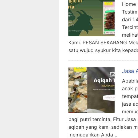
Home C
Testim
dari 1
Tercin
meliha
Kami. PESAN SEKARANG Melak
satu wujud syukur kita kepad
Jasa 
Apabil
anak p
tempat
jasa a
memud
bagi putri tercinta. Fitur Ja
aqiqah yang kami sediakan me
memudahkan Anda …