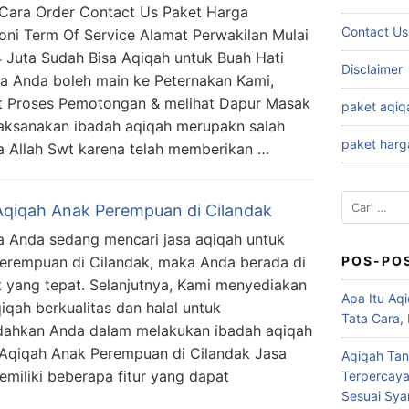
ara Order Contact Us Paket Harga
Contact Us
oni Term Of Service Alamat Perwakilan Mulai
.4 Juta Sudah Bisa Aqiqah untuk Buah Hati
Disclaimer
ta Anda boleh main ke Peternakan Kami,
t Proses Pemotongan & melihat Dapur Masak
paket aqiq
sanakan ibadah aqiqah merupakn salah
paket harg
a Allah Swt karena telah memberikan …
Cari
Aqiqah Anak Perempuan di Cilandak
untuk:
a Anda sedang mencari jasa aqiqah untuk
erempuan di Cilandak, maka Anda berada di
POS-PO
 yang tepat. Selanjutnya, Kami menyediakan
Apa Itu Aqi
qiqah berkualitas dan halal untuk
Tata Cara,
ahkan Anda dalam melakukan ibadah aqiqah
sa Aqiqah Anak Perempuan di Cilandak Jasa
Aqiqah Tan
miliki beberapa fitur yang dapat
Terpercaya
Sesuai Syar