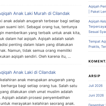
Aqiqah Pen
| Paket Len
Aqiqah Anak Laki Murah di Cilandak
ki anak adalah anugerah terbesar bagi setiap
Aqiqah Kel
an suami istri. Sebagai orang tua, tentunya
Terpercaya
Sesuai Syar
ngin memberikan yang terbaik untuk anak kita,
uk dalam hal aqiqah. Aqiqah adalah salah
Tempat Aqi
radisi penting dalam Islam yang dilakukan
Praktis, Te
nak. Namun, tidak semua orang memiliki
ukan aqiqah sendiri. Oleh karena itu, …
KOMENT
Aqiqah Anak Laki di Cilandak
ARSIP
 kelahiran anak merupakan anugerah yang
 berharga bagi setiap orang tua. Salah satu
Juli 2026
i yang dilakukan oleh umat muslim adalah
Juni 2026
. Aqiqah adalah prosesi penyembelihan
untuk merayakan kelahiran seorang anak.
Desember 