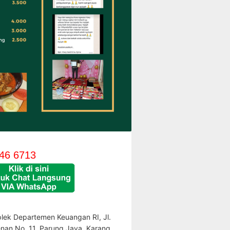
46 6713
lek Departemen Keuangan RI, Jl.
enan No. 11, Parung Jaya, Karang