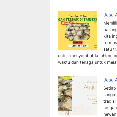
Jasa 
Memili
pasang
kita i
termas
satu t
untuk menyambut kelahiran a
waktu dan tenaga untuk melak
Jasa 
Setiap
sangat
tradis
aqiqah
hewan 