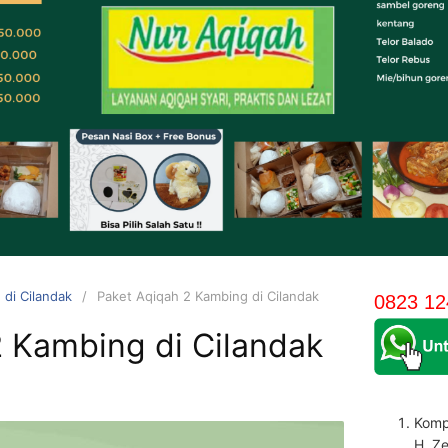
 di Cilandak
Paket Aqiqah 2 Kambing di Cilandak
0823 12
2 Kambing di Cilandak
Komp
H. Z