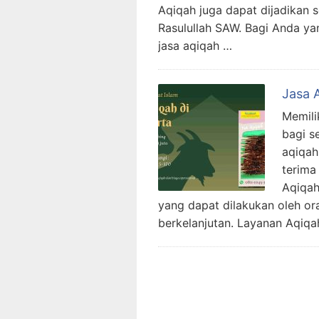
Aqiqah juga dapat dijadikan 
Rasulullah SAW. Bagi Anda ya
jasa aqiqah …
Jasa 
Memili
bagi s
aqiqah
terima
Aqiqah
yang dapat dilakukan oleh o
berkelanjutan. Layanan Aqiq