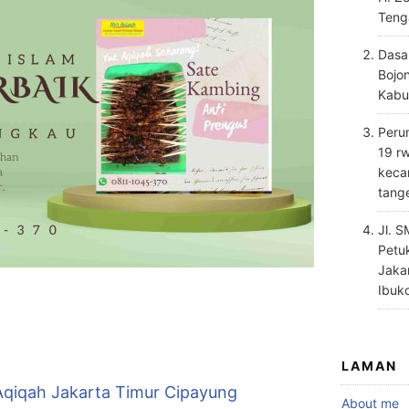
Teng
Dasa
Bojo
Kabu
Perum
19 rw
keca
tang
Jl. 
Petu
Jaka
Ibuk
LAMAN
Aqiqah Jakarta Timur Cipayung
About me