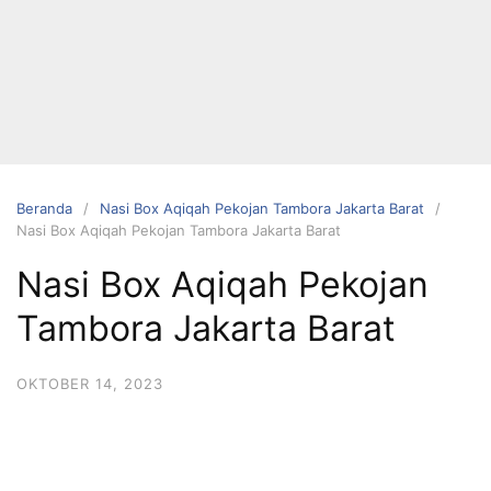
Langsung
ke
konten
Beranda
Nasi Box Aqiqah Pekojan Tambora Jakarta Barat
Nasi Box Aqiqah Pekojan Tambora Jakarta Barat
HUBUNGI
Nasi Box Aqiqah Pekojan
KAMI
Tambora Jakarta Barat
OKTOBER 14, 2023
0823 1246