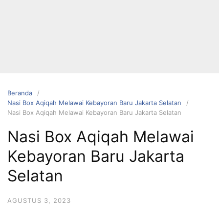
Langsung
ke
konten
Beranda
Nasi Box Aqiqah Melawai Kebayoran Baru Jakarta Selatan
Nasi Box Aqiqah Melawai Kebayoran Baru Jakarta Selatan
HUBUNGI
Nasi Box Aqiqah Melawai
KAMI
Kebayoran Baru Jakarta
Selatan
AGUSTUS 3, 2023
0823 1246