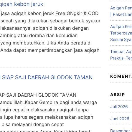
qiqah kebon jeruk
Aqiqah Pen
jasa aqiqah kebon jeruk Free ONgkir & COD
| Paket Len
 sunah yang dilakukan sebagai bentuk syukur
Aqiqah Kel
elaksanaannya, aqiqah dilakukan dengan
Terpercaya
kambing atau domba dan kemudian
Sesuai Syar
 yang membutuhkan. Jika Anda berada di
, Anda dapat mempertimbangkan jasa aqiqah
Tempat Aqi
Praktis, Te
KOMENT
 SIAP SAJI DAERAH GLODOK TAMAN
AP SAJI DAERAH GLODOK TAMAN
ARSIP
ulillah..Kabar Gembira bagi anda warga
Juli 2026
 ingin cepat melaksanakan aqiqah tanpa
a lupa harus segera melaksanakan aqiqah
Juni 2026
 bisa melayani dengan cepat
Desember 
ap antar pesanan Anda. Kami kirim tepat