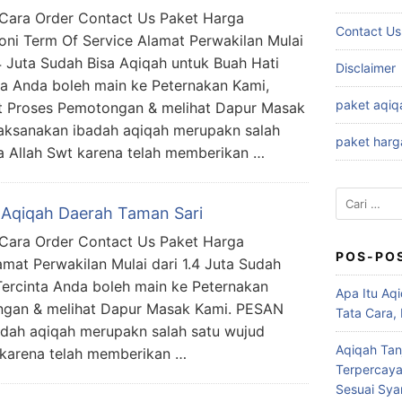
ara Order Contact Us Paket Harga
Contact Us
oni Term Of Service Alamat Perwakilan Mulai
.4 Juta Sudah Bisa Aqiqah untuk Buah Hati
Disclaimer
ta Anda boleh main ke Peternakan Kami,
paket aqiq
t Proses Pemotongan & melihat Dapur Masak
sanakan ibadah aqiqah merupakn salah
paket harg
a Allah Swt karena telah memberikan …
Cari
 Aqiqah Daerah Taman Sari
untuk:
ara Order Contact Us Paket Harga
POS-PO
amat Perwakilan Mulai dari 1.4 Juta Sudah
Tercinta Anda boleh main ke Peternakan
Apa Itu Aqi
ngan & melihat Dapur Masak Kami. PESAN
Tata Cara,
ah aqiqah merupakn salah satu wujud
Aqiqah Tan
 karena telah memberikan …
Terpercaya
Sesuai Syar