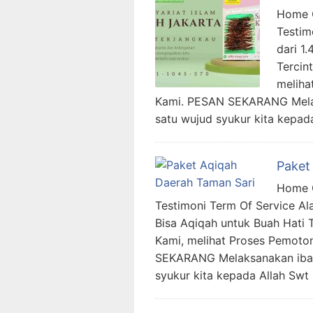
Home C
Testim
dari 1
Tercin
meliha
Kami. PESAN SEKARANG Melak
satu wujud syukur kita kepad
Paket
Home C
Testimoni Term Of Service Al
Bisa Aqiqah untuk Buah Hati 
Kami, melihat Proses Pemoto
SEKARANG Melaksanakan ibad
syukur kita kepada Allah Swt