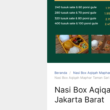
0823 1246
6713
Beranda
Nasi Box Aqiqah Maphar
Nasi Box Aqiqah Maphar Taman Sari 
Nasi Box Aqiq
Jakarta Barat