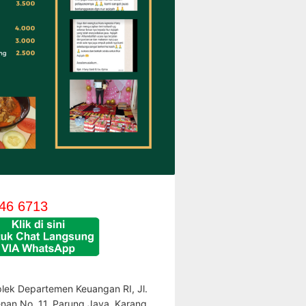
46 6713
lek Departemen Keuangan RI, Jl.
enan No. 11, Parung Jaya, Karang