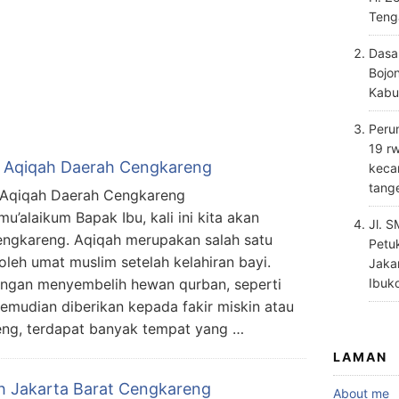
Teng
Dasa
Bojo
Kabu
Perum
19 rw
 Aqiqah Daerah Cengkareng
keca
tang
Aqiqah Daerah Cengkareng
mu’alaikum Bapak Ibu, kali ini kita akan
Jl. 
ngkareng. Aqiqah merupakan salah satu
Petu
oleh umat muslim setelah kelahiran bayi.
Jaka
engan menyembelih hewan qurban, seperti
Ibuk
mudian diberikan kepada fakir miskin atau
eng, terdapat banyak tempat yang …
LAMAN
h Jakarta Barat Cengkareng
About me