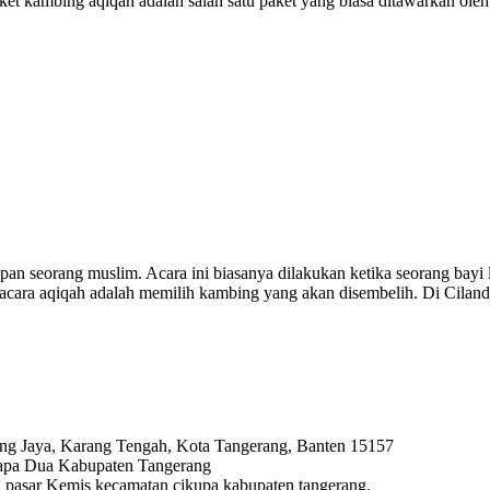
 kambing aqiqah adalah salah satu paket yang biasa ditawarkan oleh
pan seorang muslim. Acara ini biasanya dilakukan ketika seorang bayi
m acara aqiqah adalah memilih kambing yang akan disembelih. Di Cila
ng Jaya, Karang Tengah, Kota Tangerang, Banten 15157
lapa Dua Kabupaten Tangerang
ya, pasar Kemis kecamatan cikupa kabupaten tangerang.