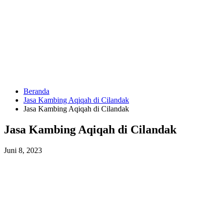
Langsung
ke
konten
Beranda
HUBUNGI
Jasa Kambing Aqiqah di Cilandak
KAMI
Jasa Kambing Aqiqah di Cilandak
Jasa Kambing Aqiqah di Cilandak
Juni 8, 2023
0823
1246
6713