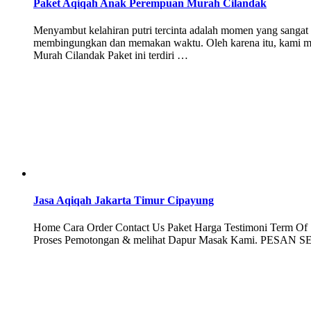
Paket Aqiqah Anak Perempuan Murah Cilandak
Menyambut kelahiran putri tercinta adalah momen yang sangat 
membingungkan dan memakan waktu. Oleh karena itu, kami me
Murah Cilandak Paket ini terdiri …
Jasa Aqiqah Jakarta Timur Cipayung
Home Cara Order Contact Us Paket Harga Testimoni Term Of Se
Proses Pemotongan & melihat Dapur Masak Kami. PESAN SEK