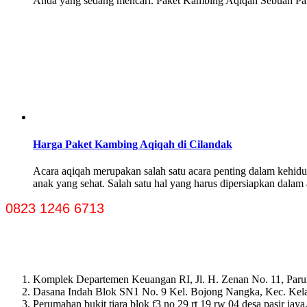
Anda yang sedang mencari. Paket Kambing Aqiqah Sebuah Paket
Harga Paket Kambing Aqiqah di Cilandak
Acara aqiqah merupakan salah satu acara penting dalam kehidu
anak yang sehat. Salah satu hal yang harus dipersiapkan dala
0823 1246 6713
Komplek Departemen Keuangan RI, Jl. H. Zenan No. 11, Paru
Dasana Indah Blok SN1 No. 9 Kel. Bojong Nangka, Kec. Ke
Perumahan bukit tiara blok f3 no 29 rt 19 rw 04 desa pasir ja