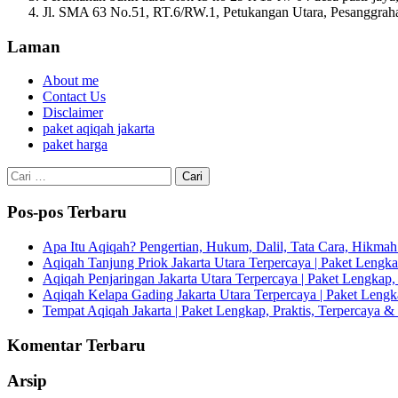
Jl. SMA 63 No.51, RT.6/RW.1, Petukangan Utara, Pesanggrahan
Laman
About me
Contact Us
Disclaimer
paket aqiqah jakarta
paket harga
Cari
untuk:
Pos-pos Terbaru
Apa Itu Aqiqah? Pengertian, Hukum, Dalil, Tata Cara, Hikm
Aqiqah Tanjung Priok Jakarta Utara Terpercaya | Paket Lengkap
Aqiqah Penjaringan Jakarta Utara Terpercaya | Paket Lengkap, 
Aqiqah Kelapa Gading Jakarta Utara Terpercaya | Paket Lengka
Tempat Aqiqah Jakarta | Paket Lengkap, Praktis, Terpercaya & 
Komentar Terbaru
Arsip