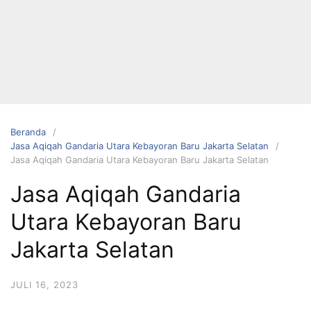
Langsung
ke
konten
Beranda
Jasa Aqiqah Gandaria Utara Kebayoran Baru Jakarta Selatan
Jasa Aqiqah Gandaria Utara Kebayoran Baru Jakarta Selatan
HUBUNGI
Jasa Aqiqah Gandaria
KAMI
Utara Kebayoran Baru
Jakarta Selatan
JULI 16, 2023
0823 1246