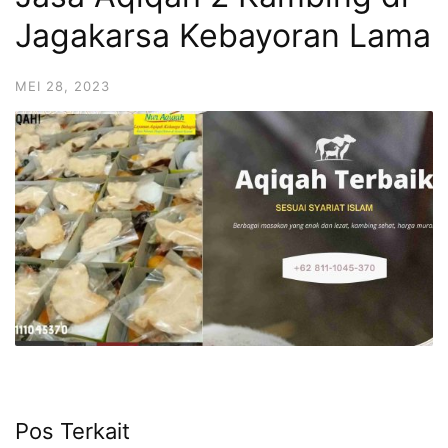
6713
Jagakarsa Kebayoran Lama
MEI 28, 2023
Pos Terkait