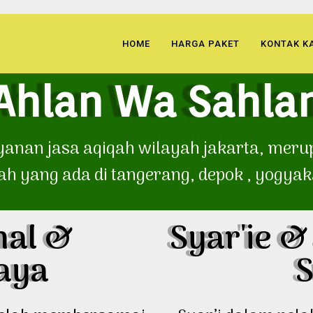
HOME
HARGA PAKET
KONTAK K
Ahlan Wa Sahla
ayanan jasa aqiqah wilayah jakarta, me
ah yang ada di tangerang, depok , yogya
nal &
Syar'ie &
aya