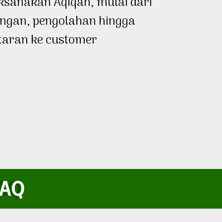
ksanakan Aqiqah, mulai dari
ngan, pengolahan hingga
taran ke customer
FAQ