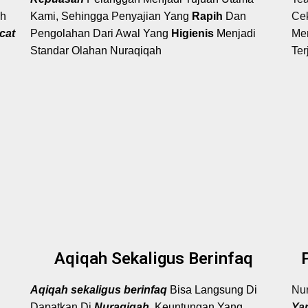
ah
Kami, Sehingga Penyajian Yang
Rapih
Dan
Ce
cat
Pengolahan Dari Awal Yang
Higienis
Menjadi
Me
Standar Olahan Nuraqiqah
Ter
Aqiqah Sekaligus Berinfaq
Aqiqah
s
ekaligus berinfaq
Bisa Langsung Di
Nu
Dapatkan Di
Nuraqiqah
, Keuntungan Yang
Ya