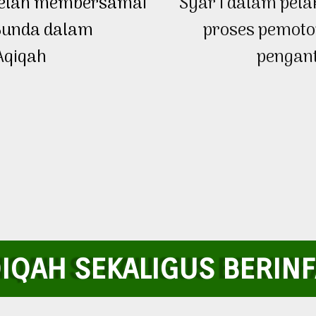
telah membersamai
Syar’i dalam pela
Bunda dalam
proses pemoto
Aqiqah
pengan
IQAH SEKALIGUS BERIN