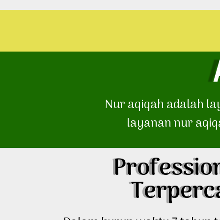
Nur aqiqah adalah l
layanan nur aqiq
Professio
Terperc