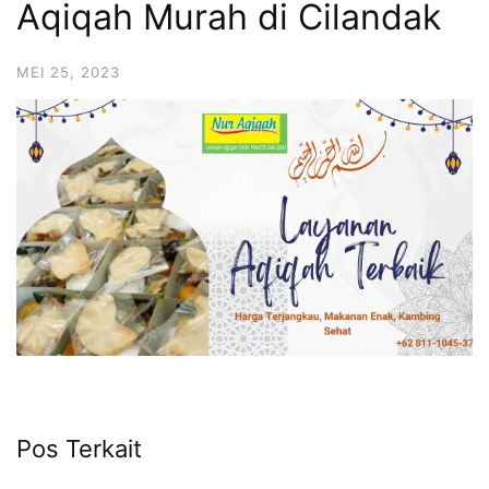
Aqiqah Murah di Cilandak
6713
MEI 25, 2023
Pos Terkait