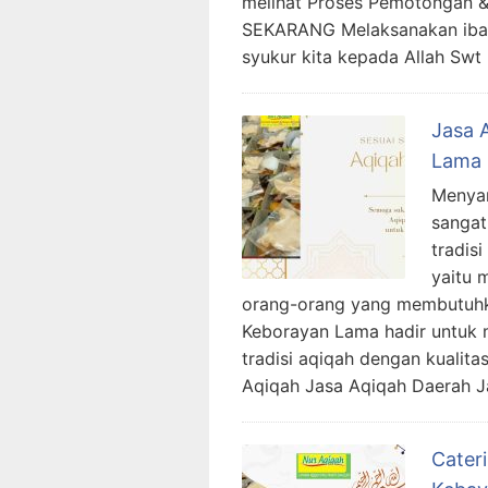
melihat Proses Pemotongan 
SEKARANG Melaksanakan ibad
syukur kita kepada Allah Swt
Jasa 
Lama
Menyam
sangat
tradis
yaitu 
orang-orang yang membutuhk
Keborayan Lama hadir untuk
tradisi aqiqah dengan kualita
Aqiqah Jasa Aqiqah Daerah 
Cater