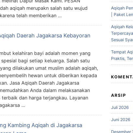
& melihat Dapur Masak Kami. PESAN
ah aqiqah merupakn salah satu wujud
Aqiqah Pen
| Paket Len
 karena telah memberikan …
Aqiqah Kel
Terpercaya
Aqiqah Daerah Jagakarsa Kebayoran
Sesuai Syar
Tempat Aqi
but kelahiran bayi adalah momen yang
Praktis, Te
 spesial bagi setiap keluarga. Salah satu
i yang dilakukan umat muslim adalah aqiqah,
menyembelih hewan untuk diberikan kepada
KOMENT
an. Jasa Aqiqah Daerah Jagakarsa
 memudahkan Anda dalam melaksanakan
ARSIP
s terbaik dan harga terjangkau. Layanan
Jagakarsa …
Juli 2026
Juni 2026
ing Kambing Aqiqah di Jagakarsa
Desember 