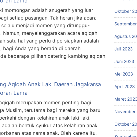
oran Lama
ki momongan adalah anugerah yang luar
Oktober 2
bagi setiap pasangan. Tak heran jika acara
September
 selalu menjadi momen yang ditunggu-
. Namun, menyelenggarakan acara aqiqah
Agustus 2
ah satu hal yang perlu dipersiapkan adalah
, bagi Anda yang berada di daerah
Juli 2023
da beberapa pilihan catering kambing aqiqah
Juni 2023
Mei 2023
ing Aqiqah Anak Laki Daerah Jagakarsa
April 2023
oran Lama
Maret 202
aqiqah merupakan momen penting bagi
ga Muslim, terutama bagi mereka yang baru
November 
berkahi dengan kelahiran anak laki-laki.
Oktober 2
 adalah bentuk syukur atas kelahiran anak
orbanan atas nama anak. Oleh karena itu,
September