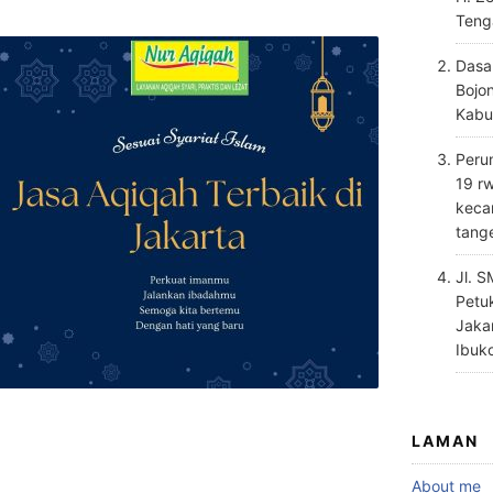
Teng
Dasa
Bojo
Kabu
Perum
19 rw
keca
tang
Jl. 
Petu
Jaka
Ibuk
LAMAN
About me