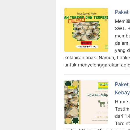
Paket
Memili
SWT. S
member
dalam 
yang d
kelahiran anak. Namun, tida
untuk menyelenggarakan aqiqa
Paket
Kebay
Home C
Testim
dari 1
Tercin