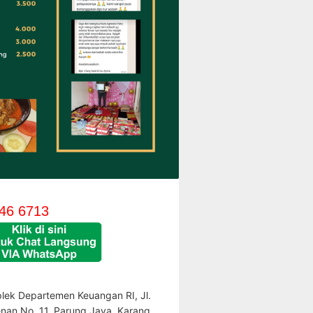
46 6713
lek Departemen Keuangan RI, Jl.
enan No. 11, Parung Jaya, Karang