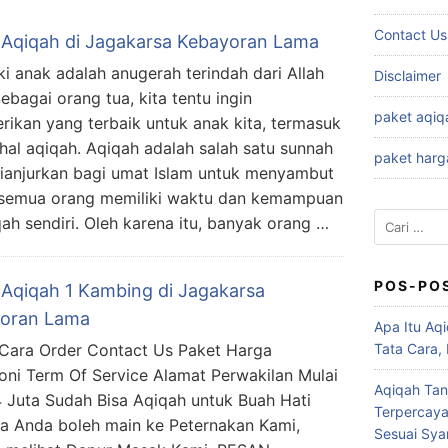
Contact Us
 Aqiqah di Jagakarsa Kebayoran Lama
ki anak adalah anugerah terindah dari Allah
Disclaimer
ebagai orang tua, kita tentu ingin
paket aqiq
ikan yang terbaik untuk anak kita, termasuk
hal aqiqah. Aqiqah adalah salah satu sunnah
paket harg
ianjurkan bagi umat Islam untuk menyambut
k semua orang memiliki waktu dan kemampuan
Cari
h sendiri. Oleh karena itu, banyak orang …
untuk:
POS-PO
 Aqiqah 1 Kambing di Jagakarsa
oran Lama
Apa Itu Aqi
ara Order Contact Us Paket Harga
Tata Cara,
oni Term Of Service Alamat Perwakilan Mulai
Aqiqah Tan
.4 Juta Sudah Bisa Aqiqah untuk Buah Hati
Terpercaya
ta Anda boleh main ke Peternakan Kami,
Sesuai Syar