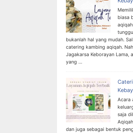
Kebay
Memili
biasa 
aqiqah
tunggu
bukanlah hal yang mudah. Sal
catering kambing aqiqah. Nah
Jagakarsa Keborayan Lama, a
yang …
Cater
Kebay
Acara 
keluar
saja di
Aqiqah
dan juga sebagai bentuk peng