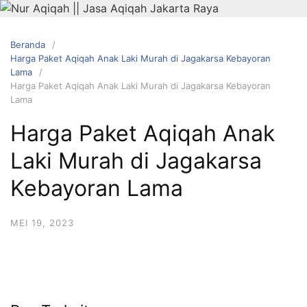
Langsung
ke
konten
Beranda
Harga Paket Aqiqah Anak Laki Murah di Jagakarsa Kebayoran
Lama
Harga Paket Aqiqah Anak Laki Murah di Jagakarsa Kebayoran
Lama
Harga Paket Aqiqah Anak
Laki Murah di Jagakarsa
HUBUNGI
Kebayoran Lama
KAMI
MEI 19, 2023
0823 1246