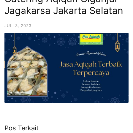
6713
Jagakarsa Jakarta Selatan
JULI 3, 2023
Pos Terkait