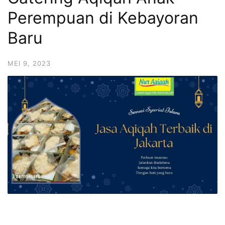
6713
Perempuan di Kebayoran
Baru
MEI 9, 2023