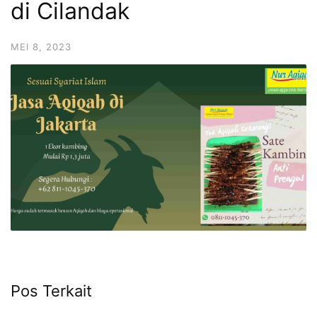
di Cilandak
6713
MEI 8, 2023
Pos Terkait